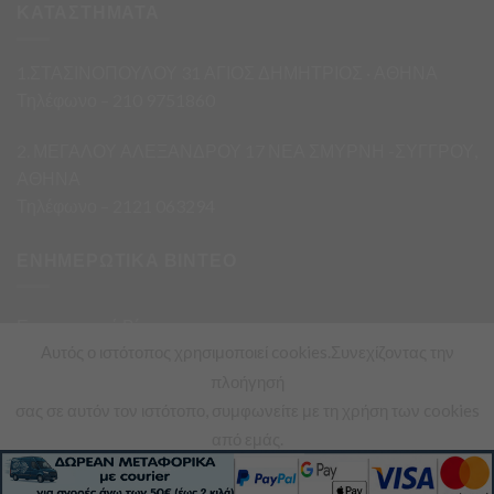
ΚΑΤΑΣΤΗΜΑΤΑ
1.ΣΤΑΣΙΝΟΠΟΥΛΟΥ 31 ΑΓΙΟΣ ΔΗΜΗΤΡΙΟΣ · ΑΘΗΝΑ
Τηλέφωνο – 210 9751860
2. ΜΕΓΑΛΟΥ ΑΛΕΞΑΝΔΡΟΥ 17 ΝΕΑ ΣΜΥΡΝΗ -ΣΥΓΓΡΟΥ,
ΑΘΗΝΑ
Τηλέφωνο – 2121 063294
ΕΝΗΜΕΡΩΤΙΚΑ ΒΙΝΤΕΟ
Ενημερωτικά Βίντεο
Αυτός ο ιστότοπος χρησιμοποιεί cookies.Συνεχίζοντας την
πλοήγησή
σας σε αυτόν τον ιστότοπο, συμφωνείτε με τη χρήση των cookies
από εμάς.
Copyright 2026 ©
Asimis Market
Διαβάστε περισσότερα
Αποδοχή
Powered & Supported with
by
Multiapp Solutions