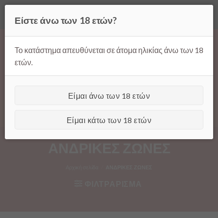
Όλες οι τιμές ισχύουν μόνο για παραγγελίες μέσω της σελίδας
Είστε άνω των 18 ετών?
μας.
Απόρριψη
Products
Skip
search
to
Το κατάστημα απευθύνεται σε άτομα ηλικίας άνω των 18
content
ετών.
Είμαι άνω των 18 ετών
[GTranslate]
Είμαι κάτω των 18 ετών
ΑΝΔΡΙΚΕΣ ΖΩΝΕΣ
Αρχική σελίδα
/
ΑΝΔΡΙΚΕΣ ΖΩΝΕΣ
ΦΙΛΤΡΑΡΙΣΜΑ