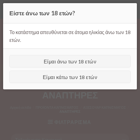
Όλες οι τιμές ισχύουν μόνο για παραγγελίες μέσω της σελίδας
Είστε άνω των 18 ετών?
μας.
Απόρριψη
Products
Skip
search
to
Το κατάστημα απευθύνεται σε άτομα ηλικίας άνω των 18
content
ετών.
Είμαι άνω των 18 ετών
[GTranslate]
Είμαι κάτω των 18 ετών
ΑΝΑΠΤΗΡΕΣ
Αρχική σελίδα
/
ΠΡΟΪΟΝΤΑ ΚΑΠΝΙΣΜΑΤΟΣ
/
ΑΞΕΣΟΥΑΡ ΚΑΠΝΙΣΜΑΤΟΣ
/
ΑΝΑΠΤΗΡΕΣ
ΦΙΛΤΡΑΡΙΣΜΑ