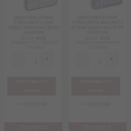
ΑΝΑΠΤΗΡΑΣ ATOMIC
ΑΝΑΠΤΗΡΑΣ ATOMIC
ΤΥΠΟΥ ZIPPO I LOVE
ΤΥΠΟΥ ZIPPO UNIVERSITY
GREECE ΛΑΔΙΟΥ ΜΕ ΠΕΤΡΑ
ATHENS ΛΑΔΙΟΥ ΜΕ ΠΕΤΡΑ
ΚΑΙ ΦΥΤΙΛΙ
ΚΑΙ ΦΥΤΙΛΙ
10.00
€
4.50
€
10.00
€
4.50
€
Τιμή μόνο για online παραγγελία
Τιμή μόνο για online παραγγελία
Σε απόθεμα
Σε απόθεμα
-
+
-
+
Quantity
Quantity
ΠΡΟΣΘΗΚΗ ΣΤΟ
ΠΡΟΣΘΗΚΗ ΣΤΟ
ΚΑΛΑΘΙ
ΚΑΛΑΘΙ
<-- ΕΠΙΣΤΡΟΦΗ
<-- ΕΠΙΣΤΡΟΦΗ
Προσφορά
Προσφορά