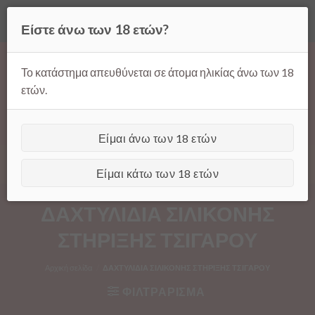
Όλες οι τιμές ισχύουν μόνο για παραγγελίες μέσω της σελίδας
Είστε άνω των 18 ετών?
μας.
Απόρριψη
Products
Skip
search
to
Το κατάστημα απευθύνεται σε άτομα ηλικίας άνω των 18
content
ετών.
Είμαι άνω των 18 ετών
[GTranslate]
Είμαι κάτω των 18 ετών
ΔΑΧΤΥΛΙΔΙΑ ΣΙΛΙΚΟΝΗΣ
ΣΤΗΡΙΞΗΣ ΤΣΙΓΑΡΟΥ
Αρχική σελίδα
/
ΔΑΧΤΥΛΙΔΙΑ ΣΙΛΙΚΟΝΗΣ ΣΤΗΡΙΞΗΣ ΤΣΙΓΑΡΟΥ
ΦΙΛΤΡΑΡΙΣΜΑ