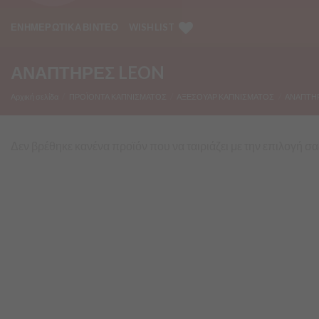
ΕΝΗΜΕΡΩΤΙΚΑ ΒΙΝΤΕΟ
WISHLIST
ΑΝΑΠΤΗΡΕΣ LEON
Αρχική σελίδα
/
ΠΡΟΪΟΝΤΑ ΚΑΠΝΙΣΜΑΤΟΣ
/
ΑΞΕΣΟΥΑΡ ΚΑΠΝΙΣΜΑΤΟΣ
/
ΑΝΑΠΤΗ
Δεν βρέθηκε κανένα προϊόν που να ταιριάζει με την επιλογή σα