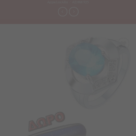
Αρχική σελίδα
/
ΑΣΗΜΙ 925
Προσθήκη
στα
Αγαπημένα