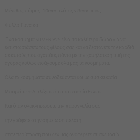
Μέγεθος πέτρας: 10mm πλάτος x 8mm ύψος
Φύλλο:Γυναίκα
Ένα κόσμημα SILVER 925 είναι το καλύτερο δώρο για να
εντυπωσιάσετε τους φίλους σας και να ζεστάνετε την καρδιά
σε αυτούς που αγαπάτε, πάντα με την χαμηλότερη τιμή της
αγοράς καθώς εισάγουμε όλα μας τα κοσμήματα.
Όλα τα κοσμήματα συνοδεύονται και με συσκευασία
Μπορείτε να διαλέξετε ότι συσκευασία θέλετε
Και όταν ολοκληρώσετε την παραγγελία σας
την γράφετε στην σημείωση πελάτη
στην περίπτωση που δεν μας αναφέρετε συσκευασία