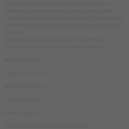
Δαχτυλίδι ασήμι 925 μονόπετρο με πανέμορφο μπλέ
συνθετικό ζαφείρι στολισμένο με λευκό μυστικό τοπάζι.
Ένα πανέμορφο εντυπωσιακό μονόπετρο δαχτυλίδι που θα
κάνει τις εμφανίσεις σου ξεχωριστές και θα τραβήξει όλα τα
βλέμματα.
Αποκτήστε το και εμπνευστείτε από το ρομαντικό του
πνεύμα και το μυστικό τοπάζι τον λίθο της αγάπης.
Χαρακτηριστικά
Kωδικός:521-634-200
Μάρκα: Asimis For You
Τύπος:Μονόπετρο
Μέταλλο:Ασήμι 925
Πέτρα:Συνθετικό Ζαφείρι-Μυστικό τοπάζι