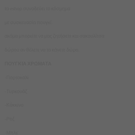
το eshop συνοδεύει το κόσμημα
με συσκευασία πουγκί.
ακόμα μπορείτε να μας ζητήσετε και σακουλίτσα
δώρου αν θέλετε να το κάνετε δώρο.
ΠΟΥΓΚΙΑ ΧΡΩΜΑΤΑ
-Πορτοκαλί
-Τυρκουάζ
-Κόκκινο
-Ροζ
-Μπλε