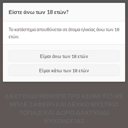
Όλες οι τιμές ισχύουν μόνο για παραγγελίες μέσω της σελίδας
Είστε άνω των 18 ετών?
μας.
Απόρριψη
Products
Skip
search
to
Το κατάστημα απευθύνεται σε άτομα ηλικίας άνω των 18
content
ετών.
Είμαι άνω των 18 ετών
[GTranslate]
Είμαι κάτω των 18 ετών
ΔΑΧΤΥΛΙΔΙ ΜΟΝΟΠΕΤΡΟ ΑΣΗΜΙ 925 ΜΕ
ΜΠΛΕ ΖΑΦΕΙΡΙ ΚΑΙ ΛΕΥΚΟ ΜΥΣΤΙΚΟ
ΤΟΠΑΖΙ KAI ΔΩΡΟ ΔΑΧΤΥΛΙΔΙ
ΨΥΧΟΛΟΓΙΑΣ