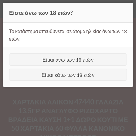
Όλες οι τιμές ισχύουν μόνο για παραγγελίες μέσω της σελίδας
Είστε άνω των 18 ετών?
μας.
Απόρριψη
Products
Skip
search
to
Το κατάστημα απευθύνεται σε άτομα ηλικίας άνω των 18
content
ετών.
Είμαι άνω των 18 ετών
[GTranslate]
Είμαι κάτω των 18 ετών
ΧΑΡΤΑΚΙΑ ΛΑΙΚΟΝ 47440 ΓΑΛΑΖΙΑ
13,5ΓΡ ΑΝΑΓΛΥΦΟ ΡΙΖΟΧΑΡΤΟ
ΒΡΑΔΕΙΑ ΚΑΥΣΗ 1+1 ΔΩΡΟ ΚΟΥΤΙ ΜΕ
50 ΧΑΡΤΑΚΙΑ 60 ΦΥΛΛΑ ΚΑΝΟΝΙΚΟ