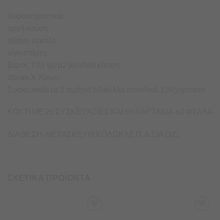
Χαρακτηριστικά:
αργή καύση
σβήνει εύκολα
λίγη στάχτη
βάρος 13,5 γρ/μ2 βραδεία κάυση
35mm Χ 70mm
Συσκευασία με 2 τεμάχια 60 φύλλα συνολικά 120 χαρτάκια
ΚΟΥΤΙ ΜΕ 25 ΣΥΣΚΕΥΑΣΙΕΣ ΚΑΙ 50 ΧΑΡΤΑΚΙΑ 60 ΦΥΛΛΑ
ΔΙΑΘΕΣΗ-ΜΕΤΑΣΚΕΥΗ:ΚΟΛΩΚΑΣ Π. & ΣΙΑ Ο.Ε.
ΣΧΕΤΙΚΑ ΠΡΟΪΟΝΤΑ
Προσθήκη
Προσθήκη