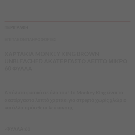
ΠΕΡΙΓΡΑΦΗ
ΕΠΙΠΛΕΟΝ ΠΛΗΡΟΦΟΡΙΕΣ
ΧΑΡΤΑΚΙΑ MONKEY KING BROWN
UNBLEACHED ΑΚΑΤΕΡΓΑΣΤΟ ΛΕΠΤΟ ΜΙΚΡΟ
60 ΦΥΛΛΑ
Απόλυτα φυσικό σε όλα του! Το Monkey King είναι το
ακατέργαστο λεπτό χαρτάκι για στριφτό χωρίς χλώριο
και άλλα πρόσθετα λεύκανσης.
-ΦΥΛΛΑ:60