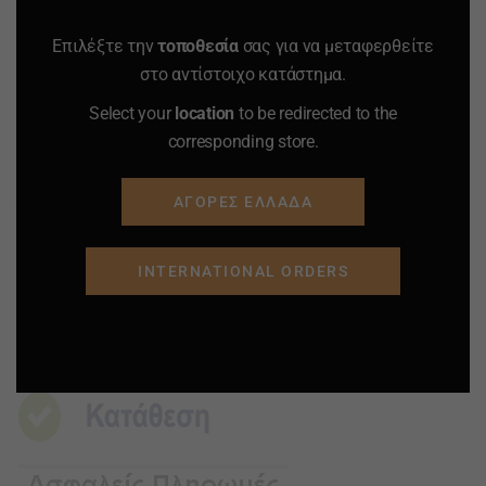
Quantity
Quantity
Επιλέξτε την
τοποθεσία
σας για να μεταφερθείτε
στο αντίστοιχο κατάστημα.
ΠΡΟΣΘΗΚΗ ΣΤΟ
ΠΡΟΣΘΗΚΗ ΣΤΟ
Select your
location
to be redirected to the
ΚΑΛΑΘΙ
ΚΑΛΑΘΙ
corresponding store.
Προσφορά
Προσφορά
Προσφορά
Προσφορά
ΑΓΟΡΕΣ ΕΛΛΑΔΑ
INTERNATIONAL ORDERS