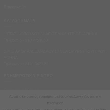
Επικοινωνία
ΚΑΤΑΣΤΗΜΑΤΑ
1.ΣΤΑΣΙΝΟΠΟΥΛΟΥ 31 ΑΓΙΟΣ ΔΗΜΗΤΡΙΟΣ · ΑΘΗΝΑ
Τηλέφωνο – 210 9751860
2. ΜΕΓΑΛΟΥ ΑΛΕΞΑΝΔΡΟΥ 17 ΝΕΑ ΣΜΥΡΝΗ -ΣΥΓΓΡΟΥ,
ΑΘΗΝΑ
Τηλέφωνο – 2121 063294
ΕΝΗΜΕΡΩΤΙΚΑ ΒΙΝΤΕΟ
Ενημερωτικά Βίντεο
Αυτός ο ιστότοπος χρησιμοποιεί cookies.Συνεχίζοντας την
πλοήγησή
σας σε αυτόν τον ιστότοπο, συμφωνείτε με τη χρήση των cookies