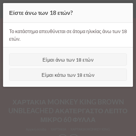
Όλες οι τιμές ισχύουν μόνο για παραγγελίες μέσω της σελίδας
Είστε άνω των 18 ετών?
μας.
Απόρριψη
Products
Skip
search
to
Το κατάστημα απευθύνεται σε άτομα ηλικίας άνω των 18
content
ετών.
Είμαι άνω των 18 ετών
[GTranslate]
Είμαι κάτω των 18 ετών
ΧΑΡΤΑΚΙΑ MONKEY KING BROWN
UNBLEACHED ΑΚΑΤΕΡΓΑΣΤΟ ΛΕΠΤΟ
ΜΙΚΡΟ 60 ΦΥΛΛΑ
Αρχική σελίδα
/
ΧΑΡΤΑΚΙΑ
/
ΧΑΡΤΑΚΙΑ MONKEY KING