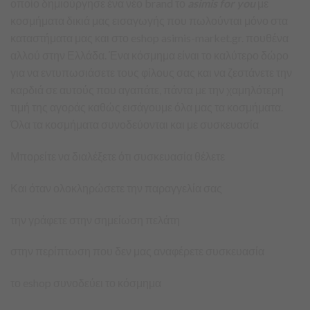
οποίο δημιούργησε ένα νέο brand το
asimis for you
με
κοσμήματα δικιά μας εισαγωγής που πωλούνται μόνο στα
καταστήματα μας και στο eshop asimis-market.gr. πουθένα
αλλού στην Ελλάδα. Ένα κόσμημα είναι το καλύτερο δώρο
για να εντυπωσιάσετε τους φίλους σας και να ζεστάνετε την
καρδιά σε αυτούς που αγαπάτε, πάντα με την χαμηλότερη
τιμή της αγοράς καθώς εισάγουμε όλα μας τα κοσμήματα.
Όλα τα κοσμήματα συνοδεύονται και με συσκευασία
Μπορείτε να διαλέξετε ότι συσκευασία θέλετε
Και όταν ολοκληρώσετε την παραγγελία σας
την γράφετε στην σημείωση πελάτη
στην περίπτωση που δεν μας αναφέρετε συσκευασία
το eshop συνοδεύει το κόσμημα