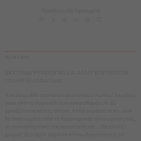
Προσθήκη στα Αγαπημένα
ΠΕΡΙΓΡΑΦΗ
ΔΑΧΤΥΛΙΔΙ ΨΥΧΟΛΟΓΙΑΣ ΚΑΙ ΑΛΛΑΓΗ ΧΡΩΜΑΤΩΝ
ΣΠΟΥΡΓΙΤΙ ΑΠΟ ΑΤΣΑΛΙ
Ένα δαχτυλίδι που καταλαβαίνει πώς νιώθεις! Ακριβώς
αυτό είναι το δαχτυλίδι των συναισθημάτων. Δε
χρειάζεται να κάνετε τίποτα. Απλά φορέστε το και αυτό
θα αναγνωρίσει από τη θερμοκρασία του σώματός σας,
τη συναισθηματική σας κατάσταση και … Θα αλλάξει
χρώμα! Δεν έχετε παρά να αποκωδικοποιήσετε το