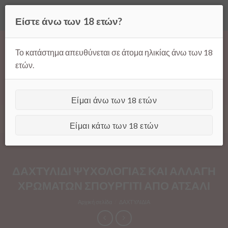
Όλες οι τιμές ισχύουν μόνο για παραγγελίες μέσω της σελίδας
Είστε άνω των 18 ετών?
μας.
Απόρριψη
Products
Skip
search
to
Το κατάστημα απευθύνεται σε άτομα ηλικίας άνω των 18
content
ετών.
Είμαι άνω των 18 ετών
[GTranslate]
Είμαι κάτω των 18 ετών
ΔΑΧΤΥΛΙΔΙ ΨΥΧΟΛΟΓΙΑΣ ΚΑΙ ΑΛΛΑΓΗ
ΧΡΩΜΑΤΩΝ ΣΠΟΥΡΓΙΤΙ ΑΠΟ ΑΤΣΑΛΙ
Αρχική σελίδα
/
ΔΑΧΤΥΛΙΔΙΑ