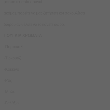
με συσκευασία πουγκί.
ακόμα μπορείτε να μας ζητήσετε και σακουλίτσα
δώρου αν θέλετε να το κάνετε δώρο.
ΠΟΥΓΚΙΑ ΧΡΩΜΑΤΑ
-Πορτοκαλί
-Τιρκουάζ
-Κόκκινο
-Ροζ
-Μπλε
-Γαλάζιο