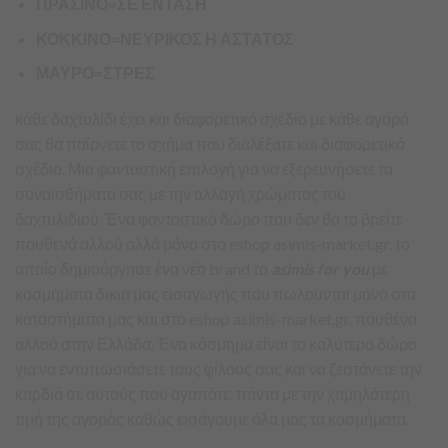
ΠΡΑΣΙΝΟ=ΣΕ ΕΝΤΑΣΗ
ΚΟΚΚΙΝΟ=ΝΕΥΡΙΚΟΣ Η ΑΣΤΑΤΟΣ
ΜΑΥΡΟ=ΣΤΡΕΣ
κάθε δαχτυλίδι έχει και διαφορετικό σχέδιο με κάθε αγορά
σας θα παίρνετε το σχήμα που διαλέξατε και διαφορετικό
σχέδιο. Μια φανταστική επιλογή για να εξερευνήσετε τα
συναισθήματα σας με την αλλαγή χρώματος του
δαχτυλιδιού. Ένα φανταστικό δώρο που δεν θα το βρείτε
πουθενά αλλού αλλά μόνο στο eshop asimis-market.gr. το
οποίο δημιούργησε ένα νέο brand το
asimis for you
με
κοσμήματα δικιά μας εισαγωγής που πωλούνται μόνο στα
καταστήματα μας και στο eshop asimis-market.gr. πουθένα
αλλού στην Ελλάδα. Ένα κόσμημα είναι το καλύτερο δώρο
για να εντυπωσιάσετε τους φίλους σας και να ζεστάνετε την
καρδιά σε αυτούς που αγαπάτε, πάντα με την χαμηλότερη
τιμή της αγοράς καθώς εισάγουμε όλα μας τα κοσμήματα.