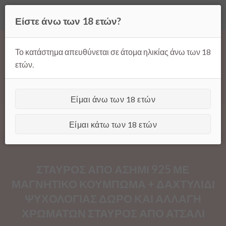
Όλες οι τιμές ισχύουν μόνο για παραγγελίες μέσω της σελίδας
Είστε άνω των 18 ετών?
μας.
Απόρριψη
Products
Skip
search
to
Το κατάστημα απευθύνεται σε άτομα ηλικίας άνω των 18
content
ετών.
Είμαι άνω των 18 ετών
[GTranslate]
Είμαι κάτω των 18 ετών
ΣΤΑΥΡΟΣ ΑΠΟ ΑΣΗΜΙ 925 ΜΕ
ΜΑΓΝΗΤΙΚΟ ΚΟΥΜΠΩΜΑ + ΔΑΧΤΥΛΙΔΙ
ΨΥΧΟΛΟΓΙΑΣ ΔΩΡΟ ΚΑΙ ΑΛΛΑΓΗ
ΧΡΩΜΑΤΩΝ ΣΤΑΥΡΟΣ ΑΠΟ ΑΤΣΑΛΙ