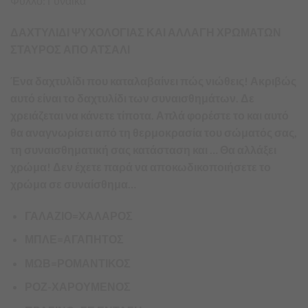
Φύλλο: Γυναίκα
ΔΑΧΤΥΛΙΔΙ ΨΥΧΟΛΟΓΙΑΣ ΚΑΙ ΑΛΛΑΓΗ ΧΡΩΜΑΤΩΝ
ΣΤΑΥΡΟΣ ΑΠΟ ΑΤΣΑΛΙ
Ένα δαχτυλίδι που καταλαβαίνει πώς νιώθεις! Ακριβώς
αυτό είναι το δαχτυλίδι των συναισθημάτων. Δε
χρειάζεται να κάνετε τίποτα. Απλά φορέστε το και αυτό
θα αναγνωρίσει από τη θερμοκρασία του σώματός σας,
τη συναισθηματική σας κατάσταση και … Θα αλλάξει
χρώμα! Δεν έχετε παρά να αποκωδικοποιήσετε το
χρώμα σε συναίσθημα…
ΓΑΛΑΖΙΟ=ΧΑΛΑΡΟΣ
ΜΠΛΕ=ΑΓΑΠΗΤΟΣ
ΜΩΒ=ΡΟΜΑΝΤΙΚΟΣ
ΡΟΖ-ΧΑΡΟΥΜΕΝΟΣ