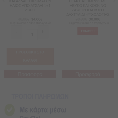
ΚΑΙ ΑΛΛΑΓΗ ΧΡΩΜΑΤΩΝ
HEART ΑΣΗΜΙ 925 ΜΕ
ΗΛΙΟΣ ΑΠΟ ΑΤΣΑΛΙ 1+1
ΛΕΥΚΟ ΚΑΙ ΚΟΚΚΙΝΟ
ΔΩΡΟ
ΖΑΦΕΙΡΙ KAI ΔΩΡΟ
ΔΑΧΤΥΛΙΔΙ ΨΥΧΟΛΟΓΙΑΣ
40.00
€
14.00
€
90.00
€
30.00
€
Τιμή μόνο για online παραγγελία
Τιμή μόνο για online παραγγελία
-
+
ΕΠΙΛΟΓΗ
Quantity
ΠΡΟΣΘΗΚΗ ΣΤΟ
ΚΑΛΑΘΙ
Προσφορά
Προσφορά
Προσφορά
Προσφορά