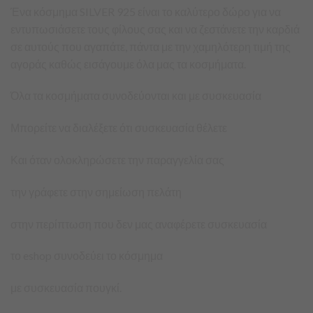
Ένα κόσμημα SILVER 925 είναι το καλύτερο δώρο για να
εντυπωσιάσετε τους φίλους σας και να ζεστάνετε την καρδιά
σε αυτούς που αγαπάτε, πάντα με την χαμηλότερη τιμή της
αγοράς καθώς εισάγουμε όλα μας τα κοσμήματα.
Όλα τα κοσμήματα συνοδεύονται και με συσκευασία
Μπορείτε να διαλέξετε ότι συσκευασία θέλετε
Και όταν ολοκληρώσετε την παραγγελία σας
την γράφετε στην σημείωση πελάτη
στην περίπτωση που δεν μας αναφέρετε συσκευασία
το eshop συνοδεύει το κόσμημα
με συσκευασία πουγκί.