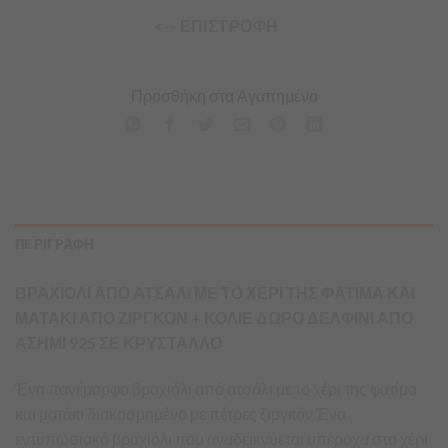
<-- ΕΠΙΣΤΡΟΦΗ
Προσθήκη στα Αγαπημένα
ΠΕΡΙΓΡΑΦΗ
ΒΡΑΧΙΟΛΙ ΑΠΟ ΑΤΣΑΛΙ ΜΕ ΤΟ ΧΕΡΙ ΤΗΣ ΦΑΤΙΜΑ ΚΑΙ
ΜΑΤΑΚΙ ΑΠΟ ΖΙΡΓΚΟΝ + ΚΟΛΙΕ ΔΩΡΟ ΔΕΛΦΙΝΙ ΑΠΟ
ΑΣΗΜΙ 925 ΣΕ ΚΡΥΣΤΑΛΛΟ
Ένα πανέμορφο βραχιόλι από ατσάλι με το χέρι της φατίμα
και ματάκι διακοσμημένο με πέτρες ζιργκόν.Ένα
εντυπωσιακό βραχιόλι που αναδεικνύεται υπέροχα στο χέρι