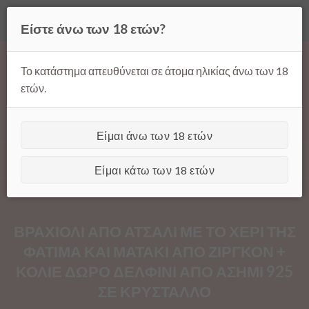
Όλες οι τιμές ισχύουν μόνο για παραγγελίες μέσω της σελίδας
Είστε άνω των 18 ετών?
μας.
Απόρριψη
Products
Skip
search
to
Το κατάστημα απευθύνεται σε άτομα ηλικίας άνω των 18
content
ετών.
Είμαι άνω των 18 ετών
[GTranslate]
Είμαι κάτω των 18 ετών
ΒΡΑΧΙΟΛΙ ΑΠΟ ΑΤΣΑΛΙ ΜΕ ΤΟ ΧΕΡΙ ΤΗΣ
ΦΑΤΙΜΑ ΚΑΙ ΜΑΤΑΚΙ ΑΠΟ ΖΙΡΓΚΟΝ +
ΚΟΛΙΕ ΔΩΡΟ ΔΕΛΦΙΝΙ ΑΠΟ ΑΣΗΜΙ 925
ΣΕ ΚΡΥΣΤΑΛΛΟ