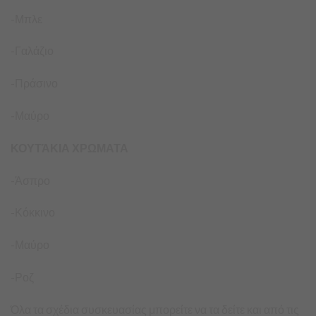
-Μπλε
-Γαλάζιο
-Πράσινο
-Μαύρο
ΚΟΥΤΆΚΙΑ ΧΡΩΜΑΤΑ
-Άσπρο
-Κόκκινο
-Μαύρο
-Ροζ
Όλα τα σχέδια συσκευασίας μπορείτε να τα δείτε και από τις