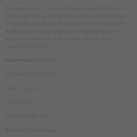
Ένας μοντέρνο γυναικείο κολιέ απο ασήμι 925 με δελφίνι
διακοσμημένο με πετρούλες από λευκό συνθετικό ζαφείρι
.Ένα εντυπωσιακό κολιέ που αναδεικνύεται υπέροχα στο
γυναικείο λαιμό και θα τραβήξει όλα τα βλέμματα.Ιδανικό
κόσμημα για κάθε σας έξοδο. Το κολιέ συνοδεύεται με
αλυσίδα από ατσάλι.
Χαρακτηριστικά Κολιέ
Kωδικός: 524-500-200
Μάρκα: Asimis For You
Τύπος: Κολιέ
Μέταλλο: Ασήμι 925
Πέτρα: συνθετικό ζαφείρι