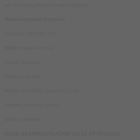
και θα διώξει μακρια την κακή ενέργεια.
Χαρακτηριστικά Βραχιόλι
Kωδικός: 522-530-200
Μάρκα: Asimis For You
Τύπος: Βραχιόλι
Μέταλλο: Ατσάλι
Μήκος Αλυσίδας: 16cm εως 21cm
Μέγεθος σχεδίου: 15mm
Φύλλο: Γυναίκα
ΚΟΛΙΕ ΔΕΛΦΙΝΙ ΑΠΟ ΑΣΗΜΙ 925 ΣΕ ΚΡΥΣΤΑΛΛΟ