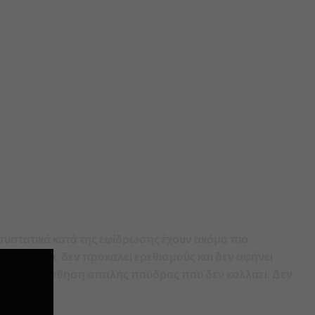
 συστατικά κατά της εφίδρωσης έχουν ακόμα πιο
πιδερμίδα, δεν προκαλεί ερεθισμούς και δεν αφήνει
δερμίδα αίσθηση απαλής πούδρας που δεν κολλάει. Δεν