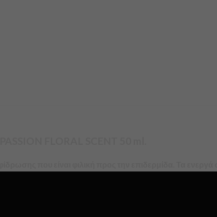
ASSION FLORAL SCENT 50 ml.
φίδρωσης που είναι φιλική προς την επιδερμίδα. Τα ενεργά
α 48 ώρες. Η υφή του χαρίζει δροσιά και απαλότητα στην ε
αι δροσιάς αμέσως μετά την εφαρμογή, αφήνοντας στην επι