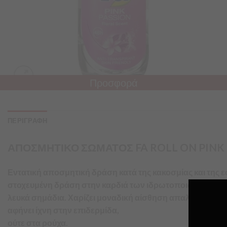
Προσφορά
ΠΕΡΙΓΡΑΦΗ
ΑΠΟΣΜΗΤΙΚΟ ΣΩΜΑΤΟΣ FA ROLL ON PINK P
Εντατική αποσμητική δράση κατά της κακοσμίας και της ε
στοχευμένη δράση στην καρδιά των ιδρωτοποιών πόρων γι
λευκά σημάδια. Χαρίζει μοναδική αίσθηση απαλότητας κ
αφήνει ίχνη στην επιδερμίδα,
ούτε στα ρούχα.