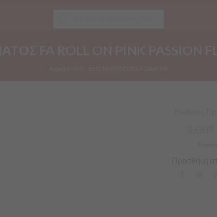
Products
search
ΟΣ FA ROLL ON PINK PASSION FL
Αρχική σελίδα
/
ΕΞΥΠΝΑ ΠΡΟΪΟΝΤΑ & ΔΙΑΦΟΡΑ
Κωδικός Προ
3.00
€
Εξαντ
Προσθήκη στ