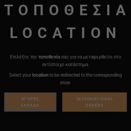
ΤΟΠΟΘΕΣΙΑ
LOCATION
Επιλέξτε την
τοποθεσία
σας για να μεταφερθείτε στο
αντίστοιχο κατάστημα.
Select your
location
to be redirected to the corresponding
store.
ΑΓΟΡΕΣ
INTERNATIONAL
ΕΛΛΑΔΑ
ORDERS
Προσθήκη
Προσθήκη
στα
στα