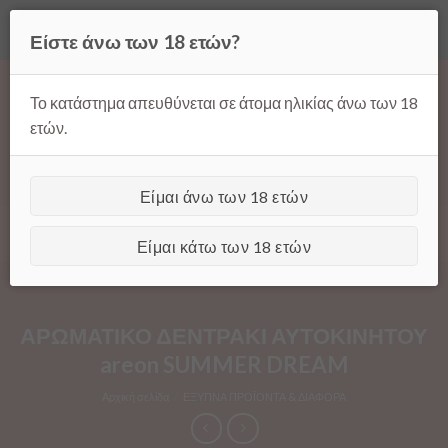
Όλες οι τιμές ισχύουν μόνο για παραγγελίες μέσω της σελίδας
Είστε άνω των 18 ετών?
μας.
Απόρριψη
Products
Skip
search
to
Το κατάστημα απευθύνεται σε άτομα ηλικίας άνω των 18
content
ετών.
Είμαι άνω των 18 ετών
[GTranslate]
Είμαι κάτω των 18 ετών
ΑΡΩΜΑΤΙΚΟ ΔΕΝΤΡΑΚΙ ΑΥΤΟΚΙΝΗΤΟΥ
areon SUMMER DREAM
Αρχική σελίδα
/
ΕΞΥΠΝΑ ΠΡΟΪΟΝΤΑ & ΔΙΑΦΟΡΑ