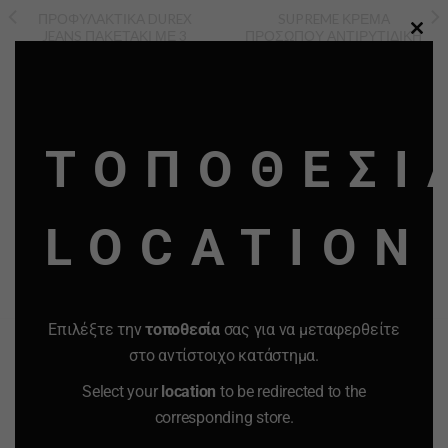
ΠΡΟΦΥΛΑΚΤΙΚΑ DUREX
SUPREME ΚΡΕΜΑ
JEANS ΠΑΚΕΤΑΚΙ ΜΕ 3
ΠΡΟΣΩΠΟΥ ΑΝΤΙΡΥΤΙΔΙΚΗ
CLO
ΠΡΟΦΥΛΑΚΤΙΚΑ.
ΝΥΧΤΑΣ ARGAN 50 ml.
THI
3.50
€
1.74
€
5.00
€
-
+
-
+
MO
Quantity
Quantity
ΤΟΠΟΘΕΣΙ
ΠΡΟΣΘΗΚΗ ΣΤΟ
ΠΡΟΣΘΗΚΗ ΣΤΟ
LOCATION
ΚΑΛΑΘΙ
ΚΑΛΑΘΙ
Προσφορά
Προσφορά
Προσφορά
Προσφορά
Επιλέξτε την
τοποθεσία
σας για να μεταφερθείτε
στο αντίστοιχο κατάστημα.
Select your
location
to be redirected to the
corresponding store.