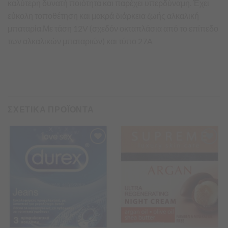
καλύτερη δυνατή ποιότητα και παρέχει υπερδύναμη. Έχει
εύκολη τοποθέτηση και μακρά διάρκεια ζωής αλκαλική
μπαταρία.Με τάση 12V (σχεδόν οκταπλάσια από το επίπεδο
των αλκαλικών μπαταριών) και τύπο 27A
ΣΧΕΤΙΚΑ ΠΡΟΪΟΝΤΑ
Προσθήκη
Προσθήκη
στα
στα
Αγαπημένα
Αγαπημένα