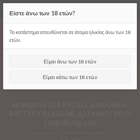
Όλες οι τιμές ισχύουν μόνο για παραγγελίες μέσω της σελίδας
Είστε άνω των 18 ετών?
μας.
Απόρριψη
Products
Skip
search
to
Το κατάστημα απευθύνεται σε άτομα ηλικίας άνω των 18
content
ετών.
Είμαι άνω των 18 ετών
[GTranslate]
Είμαι κάτω των 18 ετών
ΜΠΑΤΑΡΙΑ 27A PKCELL ΑΛΚΑΛΙΚΗ-
BATTERY ALKALINE A27 MN27 VR27
L828 0% Hg 12V
Αρχική σελίδα
/
ΕΞΥΠΝΑ ΠΡΟΪΟΝΤΑ & ΔΙΑΦΟΡΑ