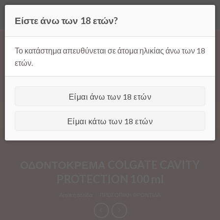
Όλες οι τιμές ισχύουν μόνο για παραγγελίες μέσω της σελίδας
Είστε άνω των 18 ετών?
μας.
Απόρριψη
Products
Skip
search
to
Το κατάστημα απευθύνεται σε άτομα ηλικίας άνω των 18
content
ετών.
Είμαι άνω των 18 ετών
[GTranslate]
Είμαι κάτω των 18 ετών
ΟΔΟΝΤΟΚΡΕΜΑ COLGATE CAVITY
PROTECTION 100 ml
Αρχική σελίδα
/
ΠΡΩΣΟΠΙΚΗ ΦΡΟΝΤΙΔΑ