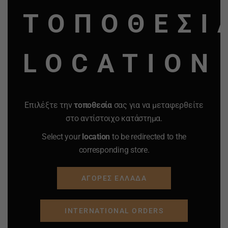
MO
ΤΟΠΟΘΕΣΙ
Προσφορά
Προσφορά
Προσφορά
Προσφορά
LOCATION
Επιλέξτε την
τοποθεσία
σας για να μεταφερθείτε
στο αντίστοιχο κατάστημα.
Select your
location
to be redirected to the
corresponding store.
ΑΓΟΡΕΣ ΕΛΛΑΔΑ
INTERNATIONAL ORDERS