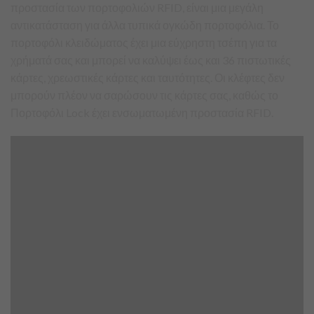
προστασία των πορτοφολιών RFID, είναι μια μεγάλη
αντικατάσταση για άλλα τυπικά ογκώδη πορτοφόλια. Το
πορτοφόλι κλειδώματος έχει μια εύχρηστη τσέπη για τα
χρήματά σας και μπορεί να καλύψει έως και 36 πιστωτικές
κάρτες, χρεωστικές κάρτες και ταυτότητες. Οι κλέφτες δεν
μπορούν πλέον να σαρώσουν τις κάρτες σας, καθώς το
Πορτοφόλι Lock έχει ενσωματωμένη προστασία RFID.