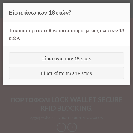
Όλες οι τιμές ισχύουν μόνο για παραγγελίες μέσω της σελίδας
Είστε άνω των 18 ετών?
μας.
Απόρριψη
Products
Skip
search
to
Το κατάστημα απευθύνεται σε άτομα ηλικίας άνω των 18
content
ετών.
Είμαι άνω των 18 ετών
[GTranslate]
Είμαι κάτω των 18 ετών
ΠΟΡΤΟΦΟΛΙ LOCK WALLET SECURE
RFID BLOCKING.
Αρχική σελίδα
/
ΕΞΥΠΝΑ ΠΡΟΪΟΝΤΑ & ΔΙΑΦΟΡΑ