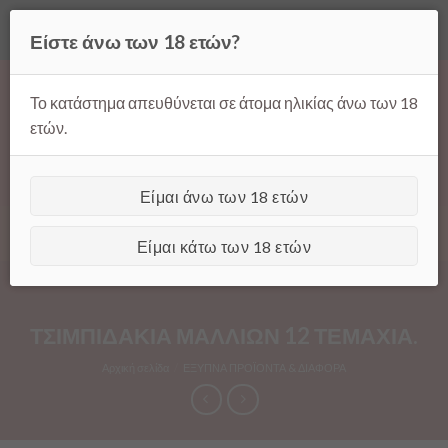
Όλες οι τιμές ισχύουν μόνο για παραγγελίες μέσω της σελίδας
Είστε άνω των 18 ετών?
μας.
Απόρριψη
Products
Skip
search
to
Το κατάστημα απευθύνεται σε άτομα ηλικίας άνω των 18
content
ετών.
Είμαι άνω των 18 ετών
[GTranslate]
Είμαι κάτω των 18 ετών
ΤΣΙΜΠΙΔΑΚΙΑ ΜΑΛΛΙΩΝ 12 ΤΕΜΑΧΙΑ.
Αρχική σελίδα
/
ΕΞΥΠΝΑ ΠΡΟΪΟΝΤΑ & ΔΙΑΦΟΡΑ