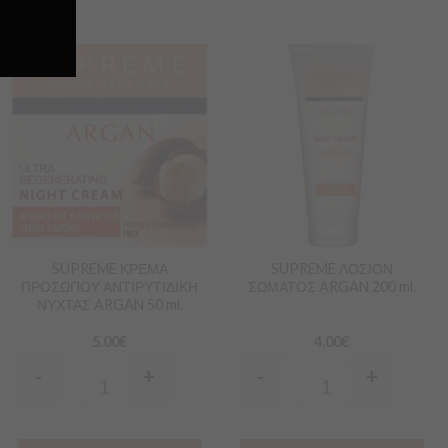
Προσθήκη
Προσθήκη
στα
στα
Αγαπημένα
Αγαπημένα
SUPREME ΚΡΕΜΑ
SUPREME ΛΟΣΙΟΝ
ΠΡΟΣΩΠΟΥ ΑΝΤΙΡΥΤΙΔΙΚΗ
ΣΩΜΑΤΟΣ ARGAN 200 ml.
ΝΥΧΤΑΣ ARGAN 50 ml.
5.00
€
4.00
€
-
+
-
+
Quantity
Quantity