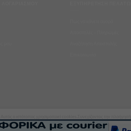
Η ΛΟΓΑΡΙΑΣΜΟΥ
ΕΞΥΠΗΡΕΤΗΣΗ ΠΕΛΑΤΩ
Πως να κάνετε αγορά
Αποστολές – Πληρωμές
ς μου
Αναζήτηση Αποστολής
Επικοινωνία
Αυτός ο ιστότοπος χρησιμοποιεί cookies.Συνεχίζοντας την πλοήγησή
ς σε αυτόν τον ιστότοπο, συμφωνείτε με τη χρήση των cookies από εμ
Copyright 2026 ©
Asimis Market