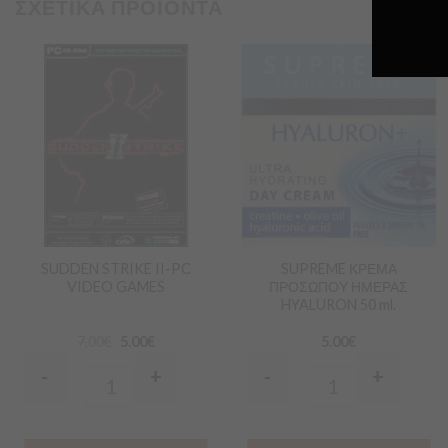
ΣΧΕΤΙΚΑ ΠΡΟΪΟΝΤΑ
Προσθήκη
Προσθήκη
στα
στα
Αγαπημένα
Αγαπημένα
SUDDEN STRIKE II-PC
SUPREME ΚΡΕΜΑ
VIDEO GAMES
ΠΡΟΣΩΠΟΥ ΗΜΕΡΑΣ
HYALURON 50 ml.
7.00
€
5.00
€
5.00
€
-
+
-
+
Quantity
Quantity