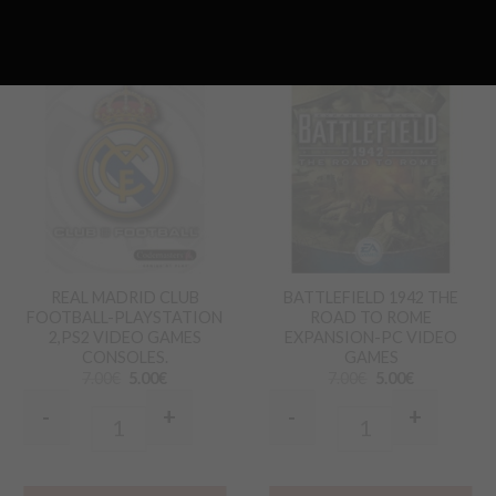
Προσθήκη
Προσθήκη
στα
στα
Αγαπημένα
Αγαπημένα
REAL MADRID CLUB
BATTLEFIELD 1942 THE
FOOTBALL-PLAYSTATION
ROAD TO ROME
2,PS2 VIDEO GAMES
EXPANSION-PC VIDEO
CONSOLES.
GAMES
7.00
€
5.00
€
7.00
€
5.00
€
-
+
-
+
Quantity
Quantity