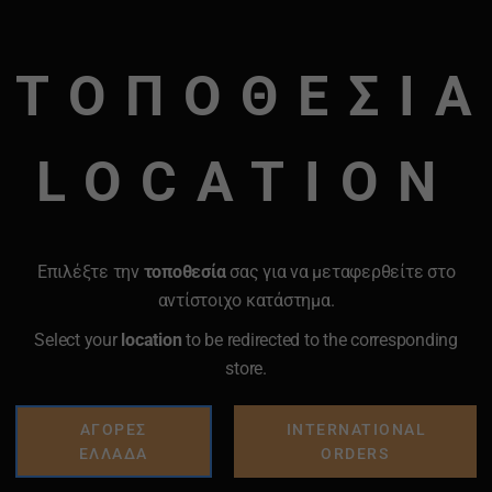
ΤΟΠΟΘΕΣΙΑ
μα στα 50 δευτερόλεπτα.
LOCATION
Επιλέξτε την
τοποθεσία
σας για να μεταφερθείτε στο
αντίστοιχο κατάστημα.
Select your
location
to be redirected to the corresponding
store.
ΑΓΟΡΕΣ
INTERNATIONAL
ΕΛΛΑΔΑ
ORDERS