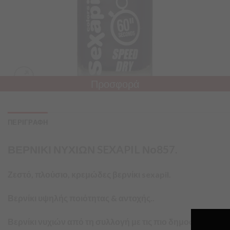
Προσφορά
ΠΕΡΙΓΡΑΦΗ
ΒΕΡΝΙΚΙ ΝΥΧΙΩΝ SEXAPIL Νο857.
Ζεστό, πλούσιο, κρεμώδες βερνίκι sexapil.
Βερνίκι υψηλής ποιότητας & αντοχής..
Βερνίκι νυχιών από τη συλλογή με τις πιο δημοφιλείς αποχ