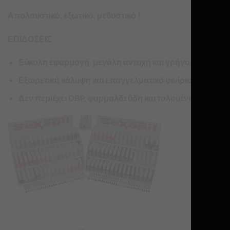
Απολαυστικό, εξωτικό, μεθυστικό !
ΕΠΙΔΟΣΕΙΣ
Εύκολη εφαρμογή, μεγάλη αντοχή και γρήγορο στέγνω
Εξαιρετική κάλυψη και επαγγελματικό φινίρισμα.
Δεν περιέχει DBP, φορμαλδεΰδη και τολουένιο.