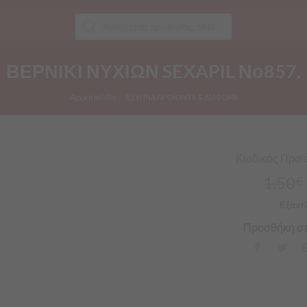
Products
search
ΒΕΡΝΙΚΙ ΝΥΧΙΩΝ SEXAPIL Νο857.
Αρχική σελίδα
/
ΕΞΥΠΝΑ ΠΡΟΪΟΝΤΑ & ΔΙΑΦΟΡΑ
Κωδικός Προϊό
1.50
€
Εξαντ
Προσθήκη στ