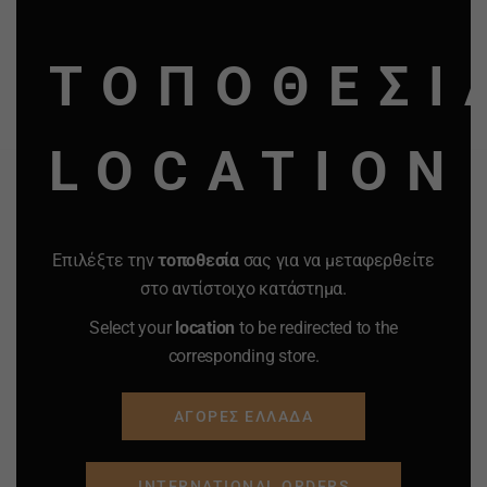
ΠΡΟΣΘΗΚΗ ΣΤΟ
ΠΡΟΣΘΗΚΗ ΣΤΟ
MO
ΚΑΛΑΘΙ
ΚΑΛΑΘΙ
ΤΟΠΟΘΕΣΙ
Προσφορά
Προσφορά
Προσφορά
Προσφορά
LOCATION
Επιλέξτε την
τοποθεσία
σας για να μεταφερθείτε
στο αντίστοιχο κατάστημα.
Select your
location
to be redirected to the
corresponding store.
ΑΓΟΡΕΣ ΕΛΛΑΔΑ
INTERNATIONAL ORDERS