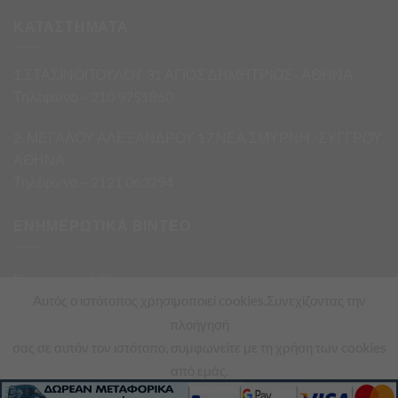
ΚΑΤΑΣΤΗΜΑΤΑ
1.ΣΤΑΣΙΝΟΠΟΥΛΟΥ 31 ΑΓΙΟΣ ΔΗΜΗΤΡΙΟΣ · ΑΘΗΝΑ
Τηλέφωνο – 210 9751860
2. ΜΕΓΑΛΟΥ ΑΛΕΞΑΝΔΡΟΥ 17 ΝΕΑ ΣΜΥΡΝΗ -ΣΥΓΓΡΟΥ,
ΑΘΗΝΑ
Τηλέφωνο – 2121 063294
ΕΝΗΜΕΡΩΤΙΚΑ ΒΙΝΤΕΟ
Ενημερωτικά Βίντεο
Αυτός ο ιστότοπος χρησιμοποιεί cookies.Συνεχίζοντας την
πλοήγησή
σας σε αυτόν τον ιστότοπο, συμφωνείτε με τη χρήση των cookies
από εμάς.
Copyright 2026 ©
Asimis Market