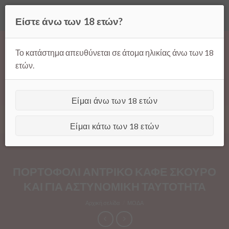
Όλες οι τιμές ισχύουν μόνο για παραγγελίες μέσω της σελίδας
Είστε άνω των 18 ετών?
μας.
Απόρριψη
Products
Skip
search
to
Το κατάστημα απευθύνεται σε άτομα ηλικίας άνω των 18
content
ετών.
Είμαι άνω των 18 ετών
[GTranslate]
Είμαι κάτω των 18 ετών
ΠΟΡΤΟΦΟΛΙ ΑΝΤΡΙΚΟ ΚΑΦΕ ΣΚΟΥΡΟ
ΚΑΙ ΓΙΑ ΑΣΤΥΝΟΜΙΚΗ ΤΑΥΤΟΤΗΤΑ
Αρχική σελίδα
/
ΜΟΔΑ