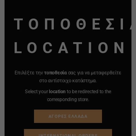
ΠΡΟΣΘΗΚΗ ΣΤΟ
ΠΡΟΣΘΗΚΗ ΣΤΟ
MO
ΚΑΛΑΘΙ
ΚΑΛΑΘΙ
ΤΟΠΟΘΕΣΙ
Προσφορά
Προσφορά
Προσφορά
Προσφορά
LOCATION
Επιλέξτε την
τοποθεσία
σας για να μεταφερθείτε
στο αντίστοιχο κατάστημα.
Select your
location
to be redirected to the
corresponding store.
ΑΓΟΡΕΣ ΕΛΛΑΔΑ
INTERNATIONAL ORDERS