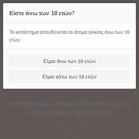
Όλες οι τιμές ισχύουν μόνο για παραγγελίες μέσω της σελίδας
Είστε άνω των 18 ετών?
μας.
Απόρριψη
Products
Skip
search
to
Το κατάστημα απευθύνεται σε άτομα ηλικίας άνω των 18
content
ετών.
Είμαι άνω των 18 ετών
[GTranslate]
Είμαι κάτω των 18 ετών
ΠΟΡΤΟΦΟΛΙ ΑΝΤΡΙΚΟ ΜΑΥΡΟ ΚΑΙ ΓΙΑ
ΑΣΤΥΝΟΜΙΚΗ ΤΑΥΤΟΤΗΤΑ
Αρχική σελίδα
/
ΜΟΔΑ