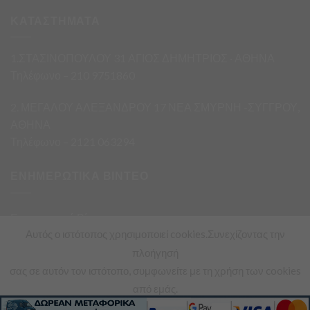
ΚΑΤΑΣΤΗΜΑΤΑ
1.ΣΤΑΣΙΝΟΠΟΥΛΟΥ 31 ΑΓΙΟΣ ΔΗΜΗΤΡΙΟΣ · ΑΘΗΝΑ
Τηλέφωνο – 210 9751860
2. ΜΕΓΑΛΟΥ ΑΛΕΞΑΝΔΡΟΥ 17 ΝΕΑ ΣΜΥΡΝΗ -ΣΥΓΓΡΟΥ,
ΑΘΗΝΑ
Τηλέφωνο – 2121 063294
ΕΝΗΜΕΡΩΤΙΚΑ ΒΙΝΤΕΟ
Ενημερωτικά Βίντεο
Αυτός ο ιστότοπος χρησιμοποιεί cookies.Συνεχίζοντας την
πλοήγησή
σας σε αυτόν τον ιστότοπο, συμφωνείτε με τη χρήση των cookies
από εμάς.
Copyright 2026 ©
Asimis Market