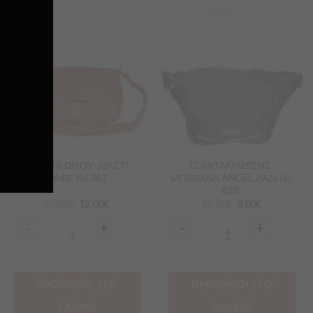
Προσθήκη
Προσθήκη
στα
στα
Αγαπημένα
Αγαπημένα
ΤΣΑΝΤΑ ΩΜΟΥ-ΧΙΑΣΤΙ
ΤΣΑΝΤΑΚΙ ΜΕΣΗΣ-
ΚΑΦΕ Νο 361
ΜΠΑΝΑΝΑ ANGEL ΛΑΔΙ Νο
828.
25.00
€
12.00
€
20.00
€
8.00
€
-
+
-
+
Quantity
Quantity
ΠΡΟΣΘΗΚΗ ΣΤΟ
ΠΡΟΣΘΗΚΗ ΣΤΟ
ΚΑΛΑΘΙ
ΚΑΛΑΘΙ