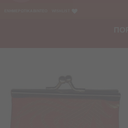
ΕΝΗΜΕΡΩΤΙΚΑ ΒΙΝΤΕΟ
WISHLIST
ΠΟΡ
Προσθήκη
στα
Αγαπημένα