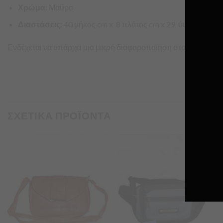
Χρώμα:
Μαύρο
Διαστάσεις:
40 μήκος cm x 8 πλάτος cm x 29 ύψος cm
Ενδέχεται να υπάρχει μια μικρή διαφοροποίηση στο χρώμα λ
ΣΧΕΤΙΚΑ ΠΡΟΪΟΝΤΑ
Προσθήκη
Προσθήκη
στα
στα
Αγαπημένα
Αγαπημένα