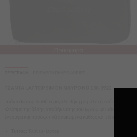
Προσφορά
ΠΕΡΙΓΡΑΦΗ
ΕΠΙΠΛΕΟΝ ΠΛΗΡΟΦΟΡΙΕΣ
ΤΣΑΝΤΑ LAPTOP SIMON ΜΑΥΡΟ ΝΟ 130-3922
Τσάντα laptop διαθέτει μεγάλη θήκη με μαλακή επένδυση και μ
κλείσιμο της θέσης αποθήκευσης του laptop με ιμάντα με velcr
έγγραφα και προσωπικά αντικείμενα καθώς και ειδικό φερμουάρ
Τύπος:
Τσάντα- laptop