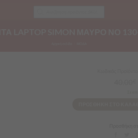
Products
search
ΤΑ LAPTOP SIMON ΜΑΥΡΟ ΝΟ 130
Αρχική σελίδα
/
ΜΟΔΑ
Κωδικός Προϊόντος
40.00
€
Σε απ
ΠΡΟΣΘΗΚΗ ΣΤΟ ΚΑΛΑΘ
Προσθήκη στ