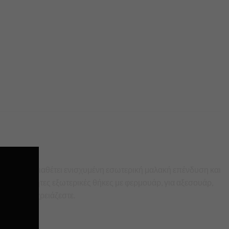
ι αξεσουάρ.Διαθέτει ενισχυμένη εσωτερική μαλακή επένδυση και
έον ανεξάρτητες εξωτερικές θήκες με φερμουάρ, για αξεσουάρ,
ς όταν το χρειάζεστε.