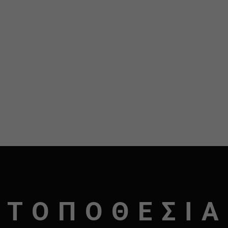
αλακό διαχωριστικό για laptop έως 15.6″, tablet, smartphone κα
o, για μέγιστη προστασία και ασφάλεια. Διαθέτει Τέσσερις επιπλ
 στην κάτω πλευρά, για να μεγαλώνει η χωρητικότητα της τσάντα
ΤΟΠΟΘΕΣΙΑ