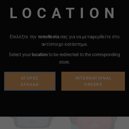
LOCATION
όγω φωτογραφίας
Επιλέξτε την
τοποθεσία
σας για να μεταφερθείτε στο
αντίστοιχο κατάστημα.
Select your
location
to be redirected to the corresponding
store.
ΑΓΟΡΕΣ
INTERNATIONAL
ΕΛΛΑΔΑ
ORDERS
Προσθήκη
Προσθήκη
στα
στα
Αγαπημένα
Αγαπημένα