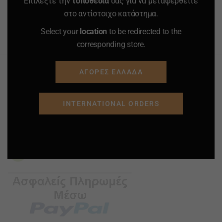
Επιλέξτε την
τοποθεσία
σας για να μεταφερθείτε
ΚΑΛΑΘΙ
ΚΑΛΑΘΙ
στο αντίστοιχο κατάστημα.
Select your
location
to be redirected to the
Προσφορά
Προσφορά
Προσφορά
Προσφορά
corresponding store.
ΑΓΟΡΕΣ ΕΛΛΑΔΑ
INTERNATIONAL ORDERS