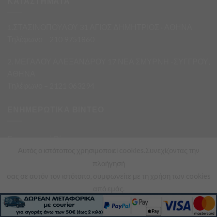
ΚΑΤΑΣΤΗΜΑΤΑ
1.ΣΤΑΣΙΝΟΠΟΥΛΟΥ 31 ΑΓΙΟΣ ΔΗΜΗΤΡΙΟΣ · ΑΘΗΝΑ
Τηλέφωνο – 210 9751860
2. ΜΕΓΑΛΟΥ ΑΛΕΞΑΝΔΡΟΥ 17 ΝΕΑ ΣΜΥΡΝΗ -ΣΥΓΓΡΟΥ,
ΑΘΗΝΑ
Τηλέφωνο – 2121 063294
ΕΝΗΜΕΡΩΤΙΚΑ ΒΙΝΤΕΟ
Ενημερωτικά Βίντεο
Αυτός ο ιστότοπος χρησιμοποιεί cookies.Συνεχίζοντας την
πλοήγησή
σας σε αυτόν τον ιστότοπο, συμφωνείτε με τη χρήση των cookies
από εμάς.
Copyright 2026 ©
Asimis Market
Διαβάστε περισσότερα
Αποδοχή
Powered & Supported with
by
Multiapp Solutions