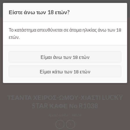
Όλες οι τιμές ισχύουν μόνο για παραγγελίες μέσω της σελίδας
Είστε άνω των 18 ετών?
μας.
Απόρριψη
Products
Skip
search
to
Το κατάστημα απευθύνεται σε άτομα ηλικίας άνω των 18
content
ετών.
Είμαι άνω των 18 ετών
[GTranslate]
Είμαι κάτω των 18 ετών
ΤΣΑΝΤΑ ΧΕΙΡΟΣ-ΩΜΟΥ-ΧΙΑΣΤΙ LUCKY
STAR ΚΑΦΕ Νο R1038
Αρχική σελίδα
/
ΜΟΔΑ