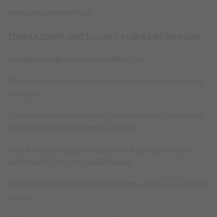
ΕΠΙΠΛΕΟΝ ΠΛΗΡΟΦΟΡΙΕΣ
ΤΣΑΝΤΑ ΩΜΟΥ-ΧΙΑΣΤΙ LUCKY STAR ΚΑΦΕ Νο R1038
Χρειάζεστε να βελτιώσετε τη διάθεσή σας;
Παρουσιάζουμε την τσάντα που ταιριάζει απόλυτα σε αυτή
τη στιγμή!
Ένα προϊόν που θα εξασφαλίζει την άνεση ανεξάρτητα από
το χρόνο που βρίσκεται στον ώμο σας.
Αυτή η τσάντα σίγουρα θα δώσει στυλ σε κάθε σύνολο –
πρέπει να το έχετε στη ντουλάπα σας!
Μπορείτε να επιλέξετε αυτή την τσάντα για όλες τις ώρες της
ημέρας.