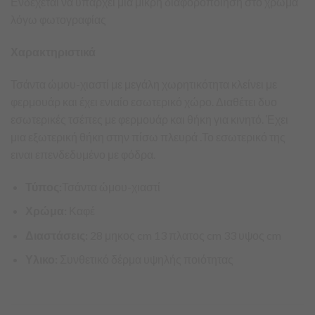
Ενδέχεται να υπάρχει μια μικρή διαφοροποίηση στο χρώμα
λόγω φωτογραφίας
Χαρακτηριστικά
Τσάντα ώμου-χιαστί με μεγάλη χωρητικότητα κλείνει με
φερμουάρ και έχει ενιαίο εσωτερικό χώρο. Διαθέτει δυο
εσωτερικές τσέπες με φερμουάρ και θήκη για κινητό. Έχει
μια εξωτερική θήκη στην πίσω πλευρά .Το εσωτερικό της
ειναι επενδεδυμένο με φόδρα.
Τύπος:
Τσάντα ώμου-χιαστί
Χρώμα:
Καφέ
Διαστάσεις:
28 μηκος cm 13 πλατος cm 33 υψος cm
Υλικο:
Συνθετικό δέρμα υψηλής ποιότητας