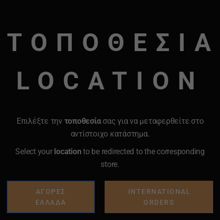
 να το έχετε στη ντουλάπα σας!
μέρας.
ΤΟΠΟΘΕΣΙΑ
όγω φωτογραφίας
LOCATION
 φερμουάρ. Διαθέτει εσωτερική τσέπη με φερμουάρ. Έχει δυο εξω
δρα. Εξωτερικά κλείνει με μεταλλικό κούμπωμα.
Επιλέξτε την
τοποθεσία
σας για να μεταφερθείτε στο
αντίστοιχο κατάστημα.
Select your
location
to be redirected to the corresponding
store.
ΑΓΟΡΕΣ
INTERNATIONAL
ΕΛΛΑΔΑ
ORDERS