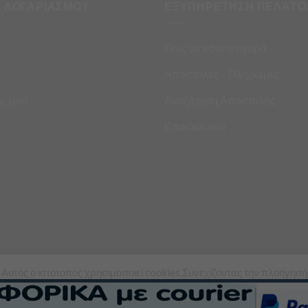
Η ΛΟΓΑΡΙΑΣΜΟΥ
ΕΞΥΠΗΡΕΤΗΣΗ ΠΕΛΑΤΩ
Πως να κάνετε αγορά
Αποστολές – Πληρωμές
ς μου
Αναζήτηση Αποστολής
Επικοινωνία
Αυτός ο ιστότοπος χρησιμοποιεί cookies.Συνεχίζοντας την πλοήγησή
ς σε αυτόν τον ιστότοπο, συμφωνείτε με τη χρήση των cookies από εμ
Copyright 2026 ©
Asimis Market