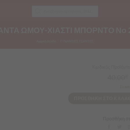
Products
search
ΑΝΤΑ ΩΜΟΥ-ΧΙΑΣΤΙ ΜΠΟΡΝΤΟ Νο 
Αρχική σελίδα
/
ΓΥΝΑΙΚΕΙΕΣ ΤΣΑΝΤΕΣ
Κωδικός Προϊόντος
40.00
€
Σε απ
ΠΡΟΣΘΗΚΗ ΣΤΟ ΚΑΛΑΘ
Προσθήκη στ