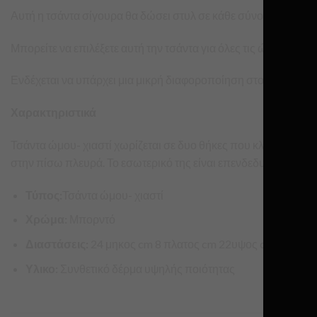
Αυτή η τσάντα σίγουρα θα δώσει στυλ σε κάθε σύνολο – πρέπει
Μπορείτε να επιλέξετε αυτή την τσάντα για όλες τις ώρες της η
Ενδέχεται να υπάρχει μια μικρή διαφοροποίηση στο χρώμα λ
Χαρακτηριστικά
Τσάντα ώμου- χιαστί χωρίζεται σε δυο θήκες που κλείνουν με
στην πίσω πλευρά. Το εσωτερικό της είναι επενδεδυμένο με φό
Τύπος:
Τσάντα ώμου- χιαστί
Χρώμα:
Μπορντό
Διαστάσεις:
24 μηκος cm 8 πλατος cm 22υψος cm
Υλικο:
Συνθετικό δέρμα υψηλής ποιότητας