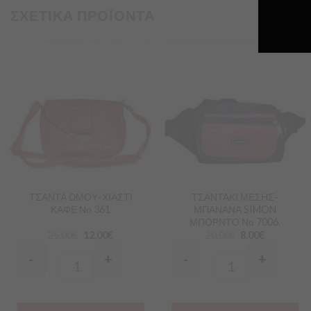
ΣΧΕΤΙΚΑ ΠΡΟΪΟΝΤΑ
Προσθήκη
Προσθήκη
στα
στα
Αγαπημένα
Αγαπημένα
ΤΣΑΝΤΑ ΩΜΟΥ-ΧΙΑΣΤΙ
ΤΣΑΝΤΑΚΙ ΜΕΣΗΣ-
ΚΑΦΕ Νο 361
ΜΠΑΝΑΝΑ SIMON
ΜΠΟΡΝΤΟ Νο 7006.
25.00
€
12.00
€
20.00
€
8.00
€
-
+
-
+
Quantity
Quantity