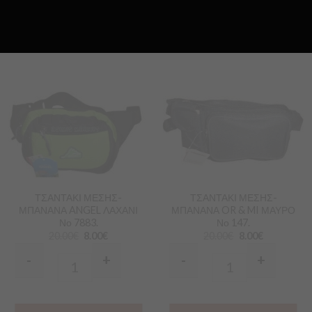
Προσθήκη
Προσθήκη
στα
στα
Αγαπημένα
Αγαπημένα
ΤΣΑΝΤΑΚΙ ΜΕΣΗΣ-
ΤΣΑΝΤΑΚΙ ΜΕΣΗΣ-
ΜΠΑΝΑΝΑ ANGEL ΛΑΧΑΝΙ
ΜΠΑΝΑΝΑ OR & MI ΜΑΥΡΟ
Νο 7883.
Νο 147.
20.00
€
8.00
€
20.00
€
8.00
€
-
+
-
+
Quantity
Quantity