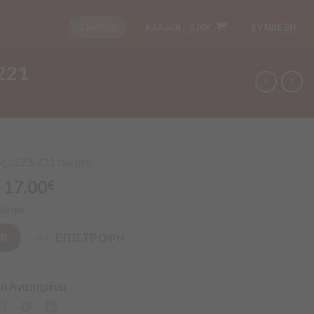
ΤΑΜΕΙΟ
ΚΑΛΑΘΙ /
0.00
€
ΣΥΝΔΕΣΗ
221
 : 123-221 bornto
17.00
€
όθεμα
Ι
<-- ΕΠΙΣΤΡΟΦΗ
α Αγαπημένα