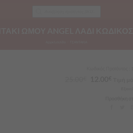
Products
search
ΤΑΚΙ ΩΜΟΥ ANGEL ΛΑΔΙ ΚΩΔΙΚΟΣ
Αρχική σελίδα
/
ΤΣΑΝΤΑΚΙΑ
Κωδικός Προϊόντος : 
25.00
12.00
€
€
Τιμή μό
Εξαντ
Προσθήκη στ