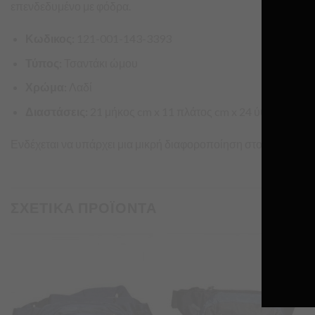
επενδεδυμένο με φόδρα.
Κωδικος:
121-001-143-3393
Τύπος:
Τσαντάκι ώμου
Χρώμα:
Λαδί
Διαστάσεις:
21 μήκος cm x 11 πλάτος cm x 24 ύψος cm
Ενδέχεται να υπάρχει μια μικρή διαφοροποίηση στο χρώμα λ
ΣΧΕΤΙΚΑ ΠΡΟΪΟΝΤΑ
Προσθήκη
Προσθήκη
στα
στα
Αγαπημένα
Αγαπημένα