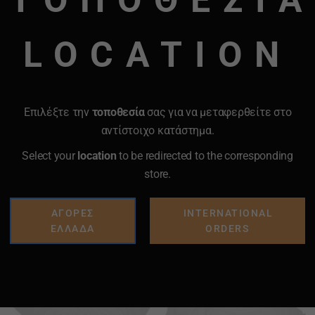
LOCATION
Επιλέξτε την
τοποθεσία
σας για να μεταφερθείτε στο
αντίστοιχο κατάστημα.
όγω φωτογραφίας
Select your
location
to be redirected to the corresponding
store.
ΑΓΟΡΕΣ
INTERNATIONAL
ΕΛΛΑΔΑ
ORDERS
Προσθήκη
Προσθήκη
στα
στα
Αγαπημένα
Αγαπημένα