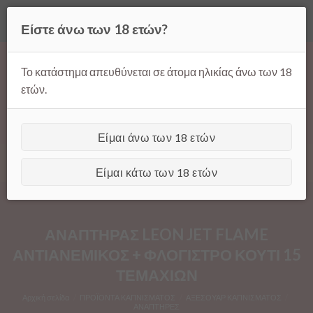
Όλες οι τιμές ισχύουν μόνο για παραγγελίες μέσω της σελίδας
Είστε άνω των 18 ετών?
μας.
Απόρριψη
Products
Skip
search
to
Το κατάστημα απευθύνεται σε άτομα ηλικίας άνω των 18
content
ετών.
Είμαι άνω των 18 ετών
[GTranslate]
Είμαι κάτω των 18 ετών
ΑΝΑΠΤΗΡΑΣ LEON JET FLAME
ΑΝΤΙΑΝΕΜΙΚΟΣ + ΦΛΟΓΙΣΤΡΟ ΚΟΥΤΙ 15
ΤΕΜΑΧΙΩΝ
Αρχική σελίδα
/
ΠΡΟΪΟΝΤΑ ΚΑΠΝΙΣΜΑΤΟΣ
/
ΑΞΕΣΟΥΑΡ ΚΑΠΝΙΣΜΑΤΟΣ
/
ΑΝΑΠΤΗΡΕΣ