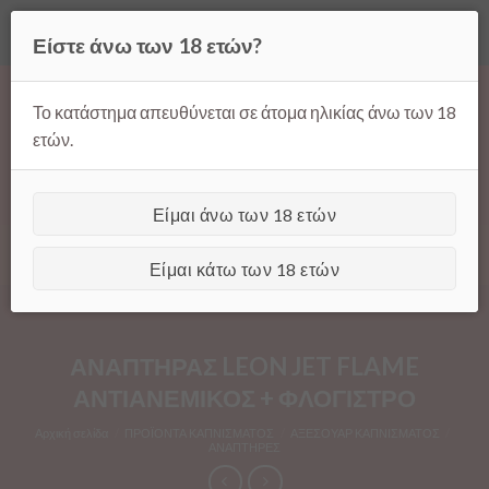
Όλες οι τιμές ισχύουν μόνο για παραγγελίες μέσω της σελίδας
Είστε άνω των 18 ετών?
μας.
Απόρριψη
Products
Skip
search
to
Το κατάστημα απευθύνεται σε άτομα ηλικίας άνω των 18
content
ετών.
Είμαι άνω των 18 ετών
[GTranslate]
Είμαι κάτω των 18 ετών
ΑΝΑΠΤΗΡΑΣ LEON JET FLAME
ΑΝΤΙΑΝΕΜΙΚΟΣ + ΦΛΟΓΙΣΤΡΟ
Αρχική σελίδα
/
ΠΡΟΪΟΝΤΑ ΚΑΠΝΙΣΜΑΤΟΣ
/
ΑΞΕΣΟΥΑΡ ΚΑΠΝΙΣΜΑΤΟΣ
/
ΑΝΑΠΤΗΡΕΣ