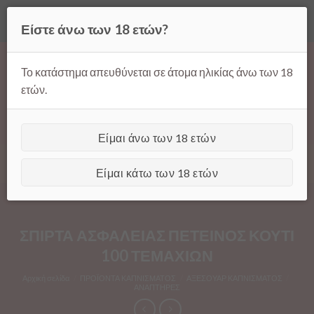
Όλες οι τιμές ισχύουν μόνο για παραγγελίες μέσω της σελίδας
Είστε άνω των 18 ετών?
μας.
Απόρριψη
Products
Skip
search
to
Το κατάστημα απευθύνεται σε άτομα ηλικίας άνω των 18
content
ετών.
Είμαι άνω των 18 ετών
[GTranslate]
Είμαι κάτω των 18 ετών
ΣΠΙΡΤΑ ΑΣΦΑΛΕΙΑΣ ΠΕΤΕΙΝΟΣ ΚΟΥΤΙ
100 ΤΕΜΑΧΙΩΝ
Αρχική σελίδα
/
ΠΡΟΪΟΝΤΑ ΚΑΠΝΙΣΜΑΤΟΣ
/
ΑΞΕΣΟΥΑΡ ΚΑΠΝΙΣΜΑΤΟΣ
/
ΑΝΑΠΤΗΡΕΣ