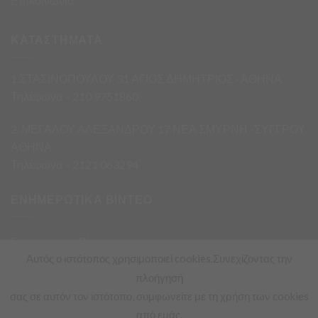
Επικοινωνία
ΚΑΤΑΣΤΗΜΑΤΑ
1.ΣΤΑΣΙΝΟΠΟΥΛΟΥ 31 ΑΓΙΟΣ ΔΗΜΗΤΡΙΟΣ · ΑΘΗΝΑ
Τηλέφωνο – 210 9751860
2. ΜΕΓΑΛΟΥ ΑΛΕΞΑΝΔΡΟΥ 17 ΝΕΑ ΣΜΥΡΝΗ -ΣΥΓΓΡΟΥ,
ΑΘΗΝΑ
Τηλέφωνο – 2121 063294
ΕΝΗΜΕΡΩΤΙΚΑ ΒΙΝΤΕΟ
Ενημερωτικά Βίντεο
Αυτός ο ιστότοπος χρησιμοποιεί cookies.Συνεχίζοντας την
πλοήγησή
σας σε αυτόν τον ιστότοπο, συμφωνείτε με τη χρήση των cookies
από εμάς.