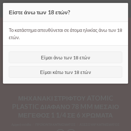
Όλες οι τιμές ισχύουν μόνο για παραγγελίες μέσω της σελίδας
Είστε άνω των 18 ετών?
μας.
Απόρριψη
Products
Skip
search
to
Το κατάστημα απευθύνεται σε άτομα ηλικίας άνω των 18
content
ετών.
Είμαι άνω των 18 ετών
[GTranslate]
Είμαι κάτω των 18 ετών
ΜΗΧΑΝΑΚΙ ΣΤΡΙΦΤΟΥ ATOMIC
PLASTIC ΔΙΑΦΑΝΟ 78 MM ΜΕΣΑΙΟ
ΜΕΓΕΘΟΣ 1 1/4 ΣΕ 6 ΧΡΩΜΑΤΑ
Αρχική σελίδα
/
ΠΡΟΪΟΝΤΑ ΚΑΠΝΙΣΜΑΤΟΣ
/
ΑΞΕΣΟΥΑΡ ΚΑΠΝΙΣΜΑΤΟΣ