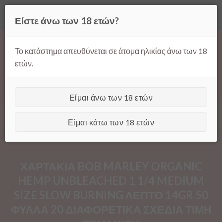
Όλες οι τιμές ισχύουν μόνο για παραγγελίες μέσω της σελίδας
Είστε άνω των 18 ετών?
μας.
Απόρριψη
Products
Skip
search
to
Το κατάστημα απευθύνεται σε άτομα ηλικίας άνω των 18
content
ετών.
Είμαι άνω των 18 ετών
[GTranslate]
Είμαι κάτω των 18 ετών
ΧΑΡΤΑΚΙΑ BOB MARLEY ORGANIC
HEMP UNBLEACHED 1 1/4 MEDIUM
SIZE SLOW BURNING ΛΕΠΤΟ 14GR 50
ΦΥΛΛΑ 20 ΔΙΑΦΟΡΕΤΙΚΑ ΣΧΕΔΙΑ ΤΙΜΗ