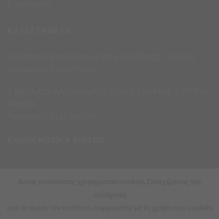
Επικοινωνία
ΚΑΤΑΣΤΗΜΑΤΑ
1.ΣΤΑΣΙΝΟΠΟΥΛΟΥ 31 ΑΓΙΟΣ ΔΗΜΗΤΡΙΟΣ · ΑΘΗΝΑ
Τηλέφωνο – 210 9751860
2. ΜΕΓΑΛΟΥ ΑΛΕΞΑΝΔΡΟΥ 17 ΝΕΑ ΣΜΥΡΝΗ -ΣΥΓΓΡΟΥ,
ΑΘΗΝΑ
Τηλέφωνο – 2121 063294
ΕΝΗΜΕΡΩΤΙΚΑ ΒΙΝΤΕΟ
Ενημερωτικά Βίντεο
Αυτός ο ιστότοπος χρησιμοποιεί cookies.Συνεχίζοντας την
πλοήγησή
σας σε αυτόν τον ιστότοπο, συμφωνείτε με τη χρήση των cookies