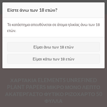
Όλες οι τιμές ισχύουν μόνο για παραγγελίες μέσω της σελίδας
Είστε άνω των 18 ετών?
μας.
Απόρριψη
Products
Skip
search
to
Το κατάστημα απευθύνεται σε άτομα ηλικίας άνω των 18
content
ετών.
Είμαι άνω των 18 ετών
[GTranslate]
Είμαι κάτω των 18 ετών
ΧΑΡΤΑΚΙΑ ELEMENTS UNREFINED
PLANT PAPERS ΜΙΚΡΟ ΜΟΝΟ ΛΕΠΤΟ
ΑΚΑΤΕΡΓΑΣΤΟ ΦΥΤΙΚΟ ΡΙΖΟΧΑΡΤΟ 50
ΦΥΛΛΑ