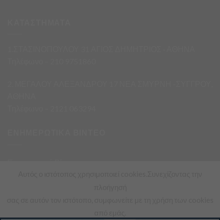
ΚΑΤΑΣΤΗΜΑΤΑ
1.ΣΤΑΣΙΝΟΠΟΥΛΟΥ 31 ΑΓΙΟΣ ΔΗΜΗΤΡΙΟΣ · ΑΘΗΝΑ
Τηλέφωνο – 210 9751860
2. ΜΕΓΑΛΟΥ ΑΛΕΞΑΝΔΡΟΥ 17 ΝΕΑ ΣΜΥΡΝΗ -ΣΥΓΓΡΟΥ,
ΑΘΗΝΑ
Τηλέφωνο – 2121 063294
ΕΝΗΜΕΡΩΤΙΚΑ ΒΙΝΤΕΟ
Ενημερωτικά Βίντεο
Αυτός ο ιστότοπος χρησιμοποιεί cookies.Συνεχίζοντας την
πλοήγησή
σας σε αυτόν τον ιστότοπο, συμφωνείτε με τη χρήση των cookies
από εμάς.
Copyright 2026 ©
Asimis Market