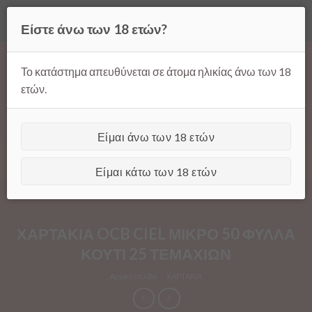
Όλες οι τιμές ισχύουν μόνο για παραγγελίες μέσω της σελίδας
Είστε άνω των 18 ετών?
μας.
Απόρριψη
Products
Skip
search
to
Το κατάστημα απευθύνεται σε άτομα ηλικίας άνω των 18
content
ετών.
Είμαι άνω των 18 ετών
[GTranslate]
Είμαι κάτω των 18 ετών
ΧΑΡΤΑΚΙΑ OCB CIEL ΜΙΚΡΟ 50 ΦΥΛΛΑ
ΚΟΥΤΙ 25 ΤΕΜΑΧΙΩΝ
Αρχική σελίδα
/
ΧΑΡΤΑΚΙΑ