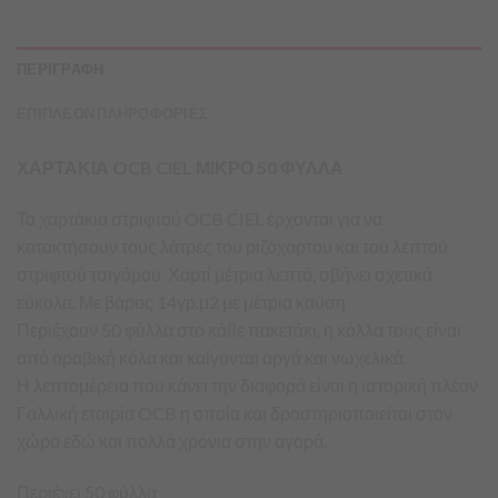
ΠΕΡΙΓΡΑΦΗ
ΕΠΙΠΛΕΟΝ ΠΛΗΡΟΦΟΡΙΕΣ
ΧΑΡΤΑΚΙΑ OCB CIEL ΜΙΚΡΟ 50 ΦΥΛΛΑ
Τα χαρτάκια στριφτού OCB CIEL έρχονται για να
κατακτήσουν τους λάτρες του ριζόχαρτου και του λεπτού
στριφτού τσιγάρου. Χαρτί μέτρια λεπτό, σβήνει σχετικά
εύκολα. Με βάρος 14γρ.μ2 με μέτρια καύση
Περιέχουν 50 φύλλα στο κάθε πακετάκι, η κόλλα τους είναι
από αραβική κόλα και καίγονται αργά και νωχελικά.
Η λεπτομέρεια που κάνει την διαφορά είναι η ιστορική πλέον
Γαλλική εταιρία OCB η οποία και δραστηριοποιείται στον
χώρο εδώ και πολλά χρόνια στην αγορά.
Περιέχει 50 φύλλα