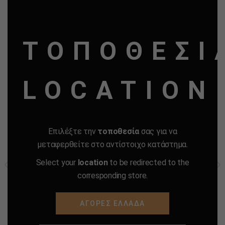
THI
MO
ΣΧΕΤΙΚΑ ΠΡΟΪΟΝΤΑ
ΤΟΠΟΘΕΣΙ
LOCATION
Προσθήκη
Προσθήκη
στα
στα
Αγαπημένα
Αγαπημένα
Επιλέξτε την
τοποθεσία
σας για να
μεταφερθείτε στο αντίστοιχο κατάστημα.
Select your
location
to be redirected to the
ΦΙΛΤΡΑΚΙΑ RIZLA KING
ΧΑΡΤΑΚΙΑ RIZLA ΜΑΥΡΑ 50
SIZE REGULAR 100
ΦΥΛΛΑ ΚΟΥΤΙ 50
corresponding store.
ΦΙΛΤΡΑΚΙΑ 8 mm ΧΟΝΔΡΟ
ΤΕΜΑΧΙΩΝ
ΦΙΛΤΡΟ
1.50
€
1.02
€
25.00
€
16.82
€
ΑΓΟΡΕΣ ΕΛΛΑΔΑ
-
+
-
+