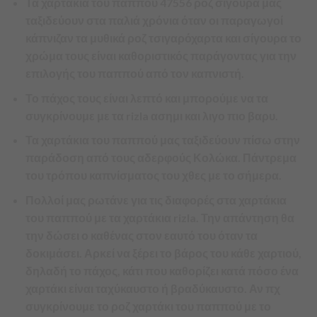
Τα χαρτάκια του παππού 47556 ροζ σίγουρα μας
ταξιδεύουν στα παλιά χρόνια όταν οι παραγωγοί
κάπνιζαν τα μυθικά ροζ τσιγαρόχαρτα και σίγουρα το
χρώμα τους είναι καθοριστικός παράγοντας για την
επιλογής του παππού από τον καπνιστή.
Το πάχος τους είναι λεπτό και μπορούμε να τα
συγκρίνουμε με τα rizla ασημι και λιγο πιο βαρυ.
Τα χαρτάκια του παππού μας ταξιδεύουν πίσω στην
παράδοση από τους αδερφούς Κολώκα. Πάντρεμα
του τρόπου καπνίσματος του χθες με το σήμερα.
Πολλοί μας ρωτάνε για τις διαφορές στα χαρτάκια
του παππού με τα χαρτάκια rizla. Την απάντηση θα
την δώσει ο καθένας στον εαυτό του όταν τα
δοκιμάσει. Αρκεί να ξέρει το βάρος του κάθε χαρτιού,
δηλαδή το πάχος, κάτι που καθορίζει κατά πόσο ένα
χαρτάκι είναι ταχύκαυστο ή βραδύκαυστο. Αν πχ
συγκρίνουμε το ροζ χαρτάκι του παππού με το