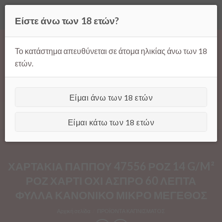
Όλες οι τιμές ισχύουν μόνο για παραγγελίες μέσω της σελίδας
Είστε άνω των 18 ετών?
μας.
Απόρριψη
Products
Skip
search
to
Το κατάστημα απευθύνεται σε άτομα ηλικίας άνω των 18
content
ετών.
Είμαι άνω των 18 ετών
[GTranslate]
Είμαι κάτω των 18 ετών
ΧΑΡΤΑΚΙΑ ΠΑΠΠΟΥ 47556 ΡΟΖ 14 G/M²
ΡΟΖ ΧΑΡΤΙ ΟΧΙ ΑΣΠΡΟ 60 ΛΕΠΤΑ
ΦΥΛΛΑ ΚΑΝΟΝΙΚΟ ΜΙΚΡΟ ΜΕΓΕΘΟΣ
Αρχική σελίδα
/
ΠΡΟΪΟΝΤΑ ΚΑΠΝΙΣΜΑΤΟΣ