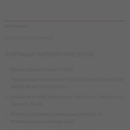
ΠΕΡΙΓΡΑΦΗ
ΕΠΙΠΛΕΟΝ ΠΛΗΡΟΦΟΡΙΕΣ
ΧΑΡΤΑΚΙΑ ΠΑΠΠΟΥ ΡΟΖ 47556
Βαρος χαρτιού 14 g/m² λεπτό
Τα χαρτάκια του παππού 47556 ροζ διαθέτουν λεπτό
φύλλο σε ροζ απόχρωση
60 φύλλα το κάθε χαρτάκι και διαστάσεις διαστάσεις:
70mm X 35mm.
Επίσης για εύκολη αναγνώριση πολλοί το
αποκαλούν με το όνομα “ροζ”.