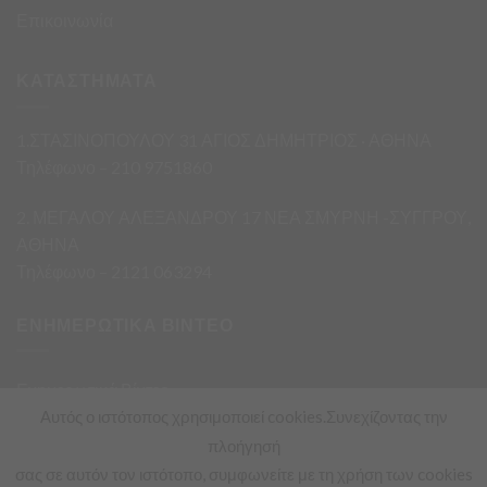
Επικοινωνία
ΚΑΤΑΣΤΗΜΑΤΑ
1.ΣΤΑΣΙΝΟΠΟΥΛΟΥ 31 ΑΓΙΟΣ ΔΗΜΗΤΡΙΟΣ · ΑΘΗΝΑ
Τηλέφωνο – 210 9751860
2. ΜΕΓΑΛΟΥ ΑΛΕΞΑΝΔΡΟΥ 17 ΝΕΑ ΣΜΥΡΝΗ -ΣΥΓΓΡΟΥ,
ΑΘΗΝΑ
Τηλέφωνο – 2121 063294
ΕΝΗΜΕΡΩΤΙΚΑ ΒΙΝΤΕΟ
Ενημερωτικά Βίντεο
Αυτός ο ιστότοπος χρησιμοποιεί cookies.Συνεχίζοντας την
πλοήγησή
σας σε αυτόν τον ιστότοπο, συμφωνείτε με τη χρήση των cookies