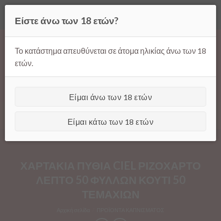
Όλες οι τιμές ισχύουν μόνο για παραγγελίες μέσω της σελίδας
Είστε άνω των 18 ετών?
μας.
Απόρριψη
Products
Skip
search
to
Το κατάστημα απευθύνεται σε άτομα ηλικίας άνω των 18
content
ετών.
Είμαι άνω των 18 ετών
[GTranslate]
Είμαι κάτω των 18 ετών
ΧΑΡΤΑΚΙΑ ΠΥΘΙΑ CIEL ΡΙΖΟΧΑΡΤΟ
ΛΕΠΤΟ 50 ΦΥΛΛΩΝ ΚΟΥΤΙ 50
ΤΕΜΑΧΙΩΝ
Αρχική σελίδα
/
ΠΡΟΪΟΝΤΑ ΚΑΠΝΙΣΜΑΤΟΣ