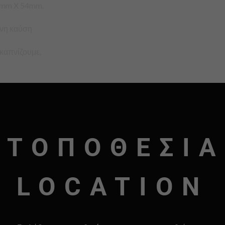
97mm X 54mm.
ονη καύση
 καπνίζουμε,
τρίψουμε τα
ς μηχανές
ΤΟΠΟΘΕΣΙΑ
ποκειμενικό
LOCATION