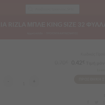
Products
search
Α RIZLA ΜΠΛΕ KING SIZE 32 ΦΥΛ
Αρχική σελίδα
/
ΠΡΟΪΟΝΤΑ ΚΑΠΝΙΣΜΑΤΟΣ
Κωδικός Προϊό
0.70
0.42
€
€
Τιμή μόν
Σε απ
ΠΡΟΣΘΗΚΗ Σ
-
+
Quantity