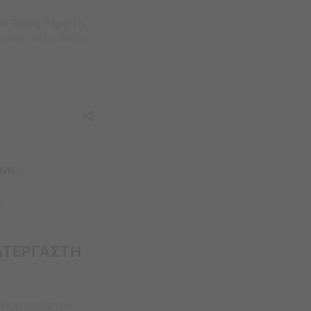
άνες,
ς