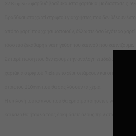
32 King Size φαρδυά βραδύκαυστα χαρτάκια, με διαστάσεις 
Βραδύκαυστο χαρτί στριφτού για χρήστες που δεν θέλουν έντ
από το χαρτί που χρησιμοποιούν, άλλωστε όσο λιγότερο χαρτί
τόσο πιο ξεκάθαρη είναι η γεύση του καπνού που καπνίζουμε.
Σε περίπτωση που δεν έχουμε την ανάλογη επιδεξιότητα να σ
χαρτάκια στριφτού Rizla με το χέρι, υπάρχουν και οι κατάλληλε
στριφτού 110mm που θα σας λύσουν τα χέρια.
Η επιλογή του καπνού που θα χρησιμοποιήσετε είναι κάτι το υ
και καλό θα ήταν να τους δοκιμάσετε όλους πριν αποφασίσετε.