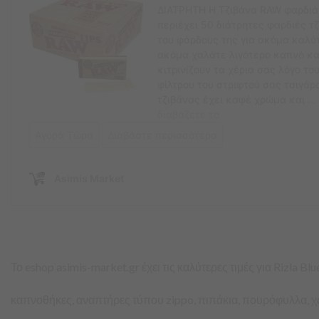
Το eshop asimis-market.gr έχει τις καλύτερες τιμές για Rizla Bl
καπνοθήκες, αναπτήρες τύπου zippo, πιπάκια, πουρόφυλλα, χα