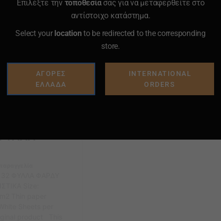
Επιλέξτε την
τοποθεσία
σας για να μεταφερθείτε στο
ιά ρολού καπνίσματος.
αντίστοιχο κατάστημα.
Select your
location
to be redirected to the corresponding
store.
ΑΓΟΡΕΣ
INTERNATIONAL
ΕΛΛΑΔΑ
ORDERS
la Blue King Size Φαρδυ