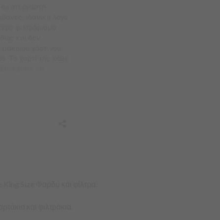
ue King Size Φαρδύ και φίλτρα.
ρτάκια και φιλτράκια.