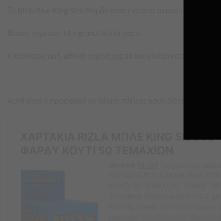
Το Rizla Blue King Size Φαρδύ είναι ένα από τα καλύτερα χαρτ
Βάρος χαρτιού: 14,5 gr/m2 λεπτό χαρτί.
η καλύτερη τιμή, φθηνά χαρτιά.χαρτιά και φίλτρα καπνίσματος.
Αυτή είναι η προσφορά αν θέλετε πλήρες κουτι 50 τεμαχιων riz