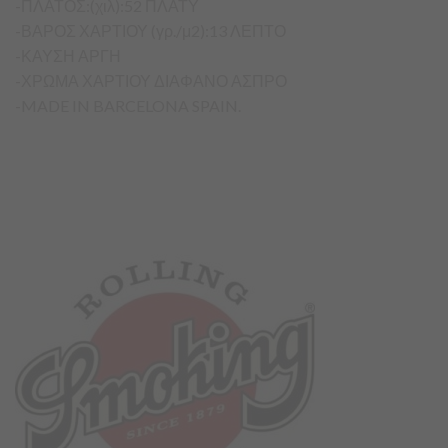
-ΠΛΑΤΟΣ:(χιλ):52 ΠΛΑΤΥ
-ΒΑΡΟΣ ΧΑΡΤΙΟΥ (γρ./μ2):13 ΛΕΠΤΟ
-ΚΑΥΣΗ ΑΡΓΗ
-ΧΡΩΜΑ ΧΑΡΤΙΟΥ ΔΙΑΦΑΝΟ ΑΣΠΡΟ
-MADE IN BARCELONA SPAIN.