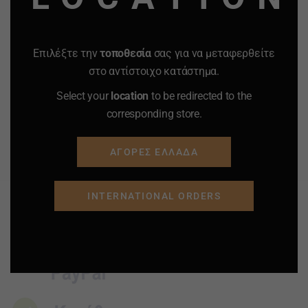
ΦΙΛΤΡΟ
0.50
€
0.39
€
1.50
€
1.02
€
-
+
-
+
Επιλέξτε την
τοποθεσία
σας για να μεταφερθείτε
Quantity
Quantity
στο αντίστοιχο κατάστημα.
Select your
location
to be redirected to the
ΠΡΟΣΘΗΚΗ ΣΤΟ
ΠΡΟΣΘΗΚΗ ΣΤΟ
corresponding store.
ΚΑΛΑΘΙ
ΚΑΛΑΘΙ
ΑΓΟΡΕΣ ΕΛΛΑΔΑ
Προσφορά
Προσφορά
Προσφορά
Προσφορά
INTERNATIONAL ORDERS