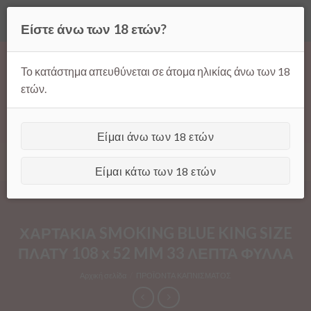
Όλες οι τιμές ισχύουν μόνο για παραγγελίες μέσω της σελίδας
Είστε άνω των 18 ετών?
μας.
Απόρριψη
Products
Skip
search
to
Το κατάστημα απευθύνεται σε άτομα ηλικίας άνω των 18
content
ετών.
Είμαι άνω των 18 ετών
[GTranslate]
Είμαι κάτω των 18 ετών
ΧΑΡΤΑΚΙΑ SMOKING BLUE KING SIZE
ΠΛΑΤΥ 108 x 52 MM 33 ΛΕΠΤΑ ΦΥΛΛΑ
Αρχική σελίδα
/
ΠΡΟΪΟΝΤΑ ΚΑΠΝΙΣΜΑΤΟΣ