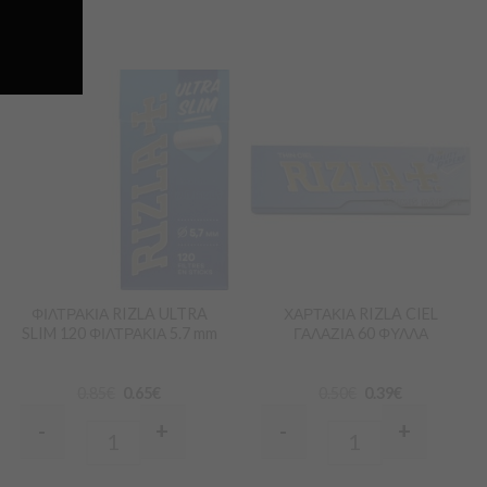
Προσθήκη
Προσθήκη
στα
στα
Αγαπημένα
Αγαπημένα
ΦΙΛΤΡΑΚΙΑ RIZLA ULTRA
ΧΑΡΤΑΚΙΑ RIZLA CIEL
SLIM 120 ΦΙΛΤΡΑΚΙΑ 5.7 mm
ΓΑΛΑΖΙΑ 60 ΦΥΛΛΑ
0.85
€
0.65
€
0.50
€
0.39
€
-
+
-
+
Quantity
Quantity