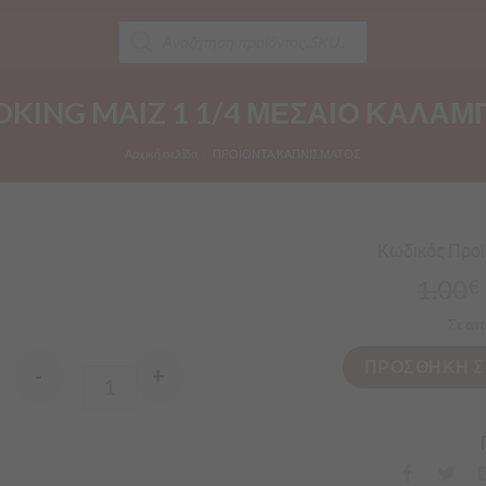
Products
search
KING MAIZ 1 1/4 ΜΕΣΑΙΟ ΚΑΛΑΜ
Αρχική σελίδα
/
ΠΡΟΪΟΝΤΑ ΚΑΠΝΙΣΜΑΤΟΣ
Κωδικός Προϊό
1.00
€
Σε απ
ΠΡΟΣΘΗΚΗ Σ
-
+
Quantity