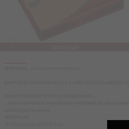
Προσφορά
ΠΕΡΙΓΡΑΦΗ
ΕΠΙΠΛΕΟΝ ΠΛΗΡΟΦΟΡΙΕΣ
ΧΑΡΤΑΚΙΑ SMOKING MAIZ 1 1/4 ΜΕΣΑΙΟ ΚΑΛΑΜΠΟΚΙ 4
Χαρτάκι στριφτού από ίνες καλαμποκιού…
…γιατί η καινοτομία είναι βασικό συστατικό της φιλοσοφ
κουλτούρας Smoking.
-ΦΥΛΛΑ:49
-ΣΥΣΚΕΥΑΣΙΑ ΚΟΥΤΙΟΥ:50