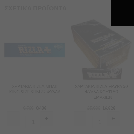
ΣΧΕΤΙΚΑ ΠΡΟΪΟΝΤΑ
Προσθήκη
Προσθήκη
στα
στα
Αγαπημένα
Αγαπημένα
ΧΑΡΤΑΚΙΑ RIZLA ΜΠΛΕ
ΧΑΡΤΑΚΙΑ RIZLA ΜΑΥΡΑ 50
KING SIZE SLIM 32 ΦΥΛΛΑ
ΦΥΛΛΑ ΚΟΥΤΙ 50
ΤΕΜΑΧΙΩΝ
0.76
€
0.43
€
25.00
€
16.82
€
-
+
-
+
Quantity
Quantity