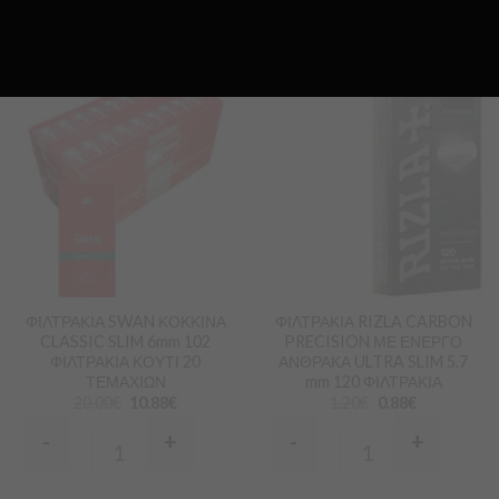
Προσθήκη
Προσθήκη
στα
στα
Αγαπημένα
Αγαπημένα
ΦΙΛΤΡΑΚΙΑ SWAN ΚΟΚΚΙΝΑ
ΦΙΛΤΡΑΚΙΑ RIZLA CARBON
CLASSIC SLIM 6mm 102
PRECISION ΜΕ ΕΝΕΡΓΟ
ΦΙΛΤΡΑΚΙΑ ΚΟΥΤΙ 20
ΑΝΘΡΑΚΑ ULTRA SLIM 5.7
ΤΕΜΑΧΙΩΝ
mm 120 ΦΙΛΤΡΑΚΙΑ
20.00
€
10.88
€
1.20
€
0.88
€
-
+
-
+
Quantity
Quantity