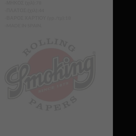
-ΜΗΚΟΣ (χιλ):78
-ΠΛΑΤΟΣ:(χιλ):44
-ΒΑΡΟΣ ΧΑΡΤΙΟΥ (γρ./τμ):18
-MADE IN SPAIN.