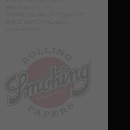
-ΣΥΣΚΕΥΑΣΙΑ ΚΟΥΤΙΟΥ:25
-ΜΗΚΟΣ (χιλ):77
-ΠΛΑΤΟΣ:(χιλ):44 1 1/4 MEDIUM SIZE
-ΒΑΡΟΣ ΧΑΡΤΙΟΥ (γρ./τμ):13
-MADE IN SPAIN.