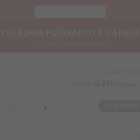
Products
search
ER ΑΣΗΜΙ ΡΙΖΟΧΑΡΤΟ 1 1/4 MEDI
Αρχική σελίδα
/
ΠΡΟΪΟΝΤΑ ΚΑΠΝΙΣΜΑΤΟΣ
Κωδικός Προϊόντ
0.60
0.35
€
€
Τιμή μόν
Σε απ
ΠΡΟΣΘΗΚΗ Σ
-
+
Quantity