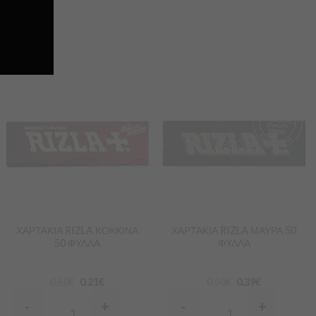
Προσθήκη
Προσθήκη
στα
στα
Αγαπημένα
Αγαπημένα
ΧΑΡΤΑΚΙΑ RIZLA ΚΟΚΚΙΝΑ
ΧΑΡΤΑΚΙΑ RIZLA ΜΑΥΡΑ 50
50 ΦΥΛΛΑ
ΦΥΛΛΑ
0.50
€
0.21
€
0.50
€
0.39
€
-
+
-
+