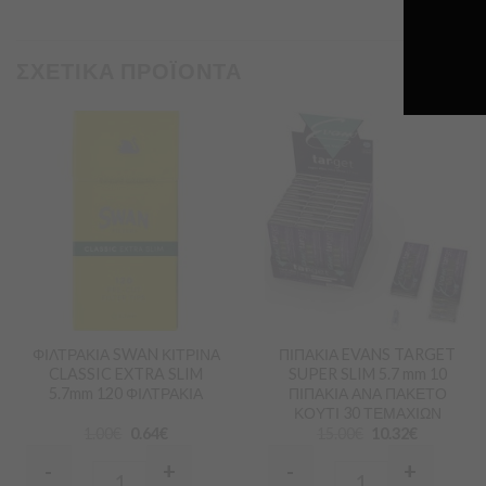
ΣΧΕΤΙΚΑ ΠΡΟΪΟΝΤΑ
Προσθήκη
Προσθήκη
στα
στα
Αγαπημένα
Αγαπημένα
ΦΙΛΤΡΑΚΙΑ SWAN ΚΙΤΡΙΝΑ
ΠΙΠΑΚΙΑ EVANS TARGET
CLASSIC EXTRA SLIM
SUPER SLIM 5.7 mm 10
5.7mm 120 ΦΙΛΤΡΑΚΙΑ
ΠΙΠΑΚΙΑ ΑΝΑ ΠΑΚΕΤΟ
ΚΟΥΤΙ 30 ΤΕΜΑΧΙΩΝ
1.00
€
0.64
€
15.00
€
10.32
€
-
+
-
+