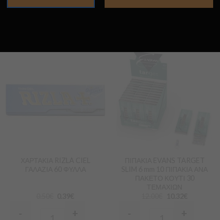
Προσθήκη
Προσθήκη
στα
στα
Αγαπημένα
Αγαπημένα
ΧΑΡΤΑΚΙΑ RIZLA CIEL
ΠΙΠΑΚΙΑ EVANS TARGET
ΓΑΛΑΖΙΑ 60 ΦΥΛΛΑ
SLIM 6 mm 10 ΠΙΠΑΚΙΑ ΑΝΑ
ΠΑΚΕΤΟ ΚΟΥΤΙ 30
ΤΕΜΑΧΙΩΝ
0.50
€
0.39
€
12.00
€
10.32
€
-
+
-
+