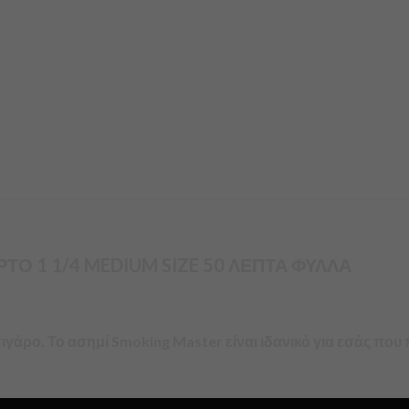
Ο 1 1/4 MEDIUM SIZE 50 ΛΕΠΤΑ ΦΥΛΛΑ
ιγάρο. Το ασημί Smoking Master είναι ιδανικό για εσάς που 