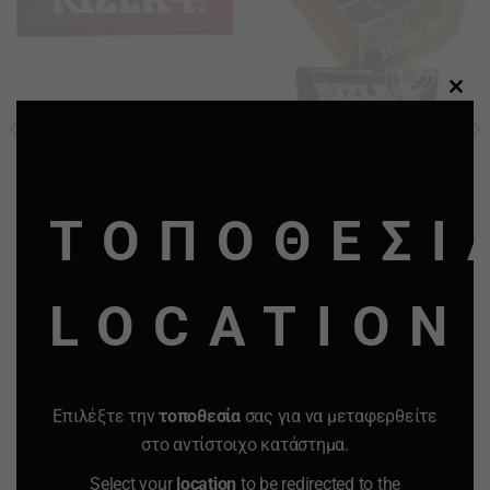
CLO
ΧΑΡΤΑΚΙΑ RIZLA ΚΟΚΚΙΝΑ
ΧΑΡΤΑΚΙΑ RIZLA ΜΑΥΡΑ 50
50 ΦΥΛΛΑ
ΦΥΛΛΑ ΚΟΥΤΙ 50
THI
ΤΕΜΑΧΙΩΝ
MO
0.50
€
0.21
€
25.00
€
16.82
€
ΤΟΠΟΘΕΣΙ
-
+
-
+
Quantity
Quantity
LOCATION
ΠΡΟΣΘΗΚΗ ΣΤΟ
ΠΡΟΣΘΗΚΗ ΣΤΟ
ΚΑΛΑΘΙ
ΚΑΛΑΘΙ
Επιλέξτε την
τοποθεσία
σας για να μεταφερθείτε
Προσφορά
Προσφορά
Προσφορά
Προσφορά
στο αντίστοιχο κατάστημα.
Select your
location
to be redirected to the