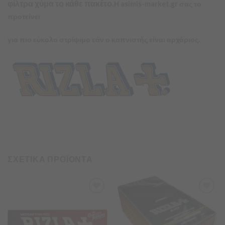
φίλτρα χύμα το κάθε πακέτο.
Η asimis-market.gr σας το
προτείνει
για πιο εύκολο στρίψιμο εάν ο καπνιστής είναι αρχάριος.
ΣΧΕΤΙΚΑ ΠΡΟΪΟΝΤΑ
Προσθήκη
Προσθήκη
στα
στα
Αγαπημένα
Αγαπημένα