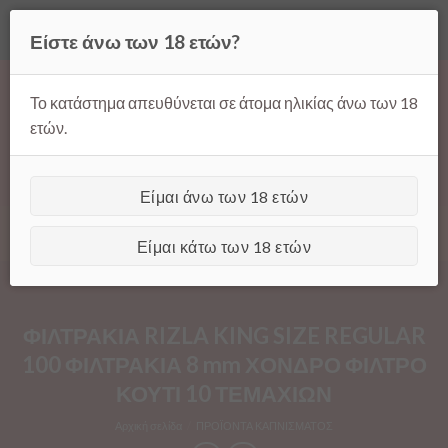
Όλες οι τιμές ισχύουν μόνο για παραγγελίες μέσω της σελίδας
Είστε άνω των 18 ετών?
μας.
Απόρριψη
Products
Skip
search
to
Το κατάστημα απευθύνεται σε άτομα ηλικίας άνω των 18
content
ετών.
Είμαι άνω των 18 ετών
[GTranslate]
Είμαι κάτω των 18 ετών
ΦΙΛΤΡΑΚΙΑ RIZLA KING SIZE REGULAR
100 ΦΙΛΤΡΑΚΙΑ 8 mm ΧΟΝΔΡΟ ΦΙΛΤΡΟ
ΚΟΥΤΙ 10 ΤΕΜΑΧΙΩΝ
Αρχική σελίδα
/
ΠΡΟΪΟΝΤΑ ΚΑΠΝΙΣΜΑΤΟΣ