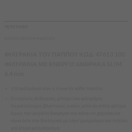
ΠΕΡΙΓΡΑΦΗ
ΕΠΙΠΛΕΟΝ ΠΛΗΡΟΦΟΡΙΕΣ
ΦΙΛΤΡΑΚΙΑ ΤΟΥ ΠΑΠΠΟΥ ΚΩΔ. 47613 100
ΦΙΛΤΡΑΚΙΑ
ΜΕ ΕΝΕΡΓΟ ΑΝΘΡΑΚΑ SLIM
6.4 mm
100 φιλτράκια slim 6.4 mm σε κάθε πακέτο.
Ο ενεργός άνθρακας μπορεί και φιλτράρει
περισσότερες βλαπτικές ουσίες από τα απλά φίλτρα
όμως την μεγάλη διαφορά την κάνει το χαρτάκι να
είναι όσο πιο βιολογικό με λίγα γραμμάρια και πιπάκι
για έξτρα φιλτράρισμα.