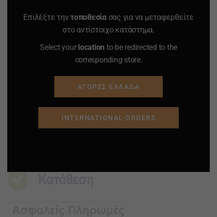
Quantity
Quantity
Επιλέξτε την
τοποθεσία
σας για να μεταφερθείτε
ΠΡΟΣΘΗΚΗ ΣΤΟ
ΠΡΟΣΘΗΚΗ ΣΤΟ
στο αντίστοιχο κατάστημα.
ΚΑΛΑΘΙ
ΚΑΛΑΘΙ
Select your
location
to be redirected to the
corresponding store.
Προσφορά
Προσφορά
Προσφορά
Προσφορά
ΑΓΟΡΕΣ ΕΛΛΑΔΑ
INTERNATIONAL ORDERS