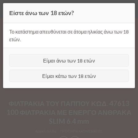
Όλες οι τιμές ισχύουν μόνο για παραγγελίες μέσω της σελίδας
Είστε άνω των 18 ετών?
μας.
Απόρριψη
Products
Skip
search
to
Το κατάστημα απευθύνεται σε άτομα ηλικίας άνω των 18
content
ετών.
Είμαι άνω των 18 ετών
[GTranslate]
Είμαι κάτω των 18 ετών
ΦΙΛΤΡΑΚΙΑ ΤΟΥ ΠΑΠΠΟΥ ΚΩΔ. 47613
100 ΦΙΛΤΡΑΚΙΑ ΜΕ ΕΝΕΡΓΟ ΑΝΘΡΑΚΑ
SLIM 6.4 mm
Αρχική σελίδα
/
ΠΡΟΪΟΝΤΑ ΚΑΠΝΙΣΜΑΤΟΣ