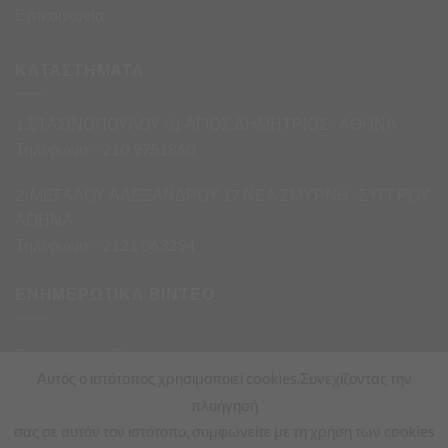
Επικοινωνία
ΚΑΤΑΣΤΗΜΑΤΑ
1.ΣΤΑΣΙΝΟΠΟΥΛΟΥ 31 ΑΓΙΟΣ ΔΗΜΗΤΡΙΟΣ · ΑΘΗΝΑ
Τηλέφωνο – 210 9751860
2. ΜΕΓΑΛΟΥ ΑΛΕΞΑΝΔΡΟΥ 17 ΝΕΑ ΣΜΥΡΝΗ -ΣΥΓΓΡΟΥ,
ΑΘΗΝΑ
Τηλέφωνο – 2121 063294
ΕΝΗΜΕΡΩΤΙΚΑ ΒΙΝΤΕΟ
Ενημερωτικά Βίντεο
Αυτός ο ιστότοπος χρησιμοποιεί cookies.Συνεχίζοντας την
πλοήγησή
σας σε αυτόν τον ιστότοπο, συμφωνείτε με τη χρήση των cookies