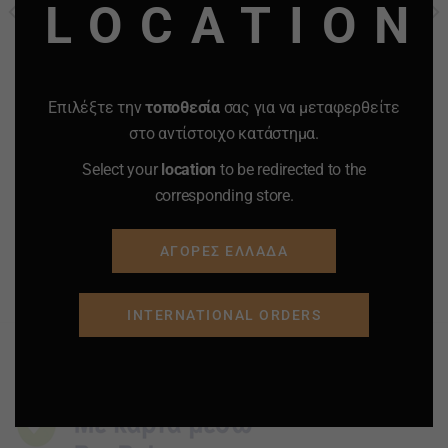
LOCATION
ΧΑΡΤΑΚΙΑ RIZLA ΜΑΥΡΑ 50
ΦΙΛΤΡΑΚΙΑ RIZLA ULTRA
ΦΥΛΛΑ ΚΟΥΤΙ 50
SLIM 120 ΦΙΛΤΡΑΚΙΑ 5.7 mm
ΤΕΜΑΧΙΩΝ
25.00
€
16.82
€
0.85
€
0.65
€
Επιλέξτε την
τοποθεσία
σας για να μεταφερθείτε
-
+
-
+
στο αντίστοιχο κατάστημα.
Quantity
Quantity
Select your
location
to be redirected to the
corresponding store.
ΠΡΟΣΘΗΚΗ ΣΤΟ
ΠΡΟΣΘΗΚΗ ΣΤΟ
ΚΑΛΑΘΙ
ΚΑΛΑΘΙ
ΑΓΟΡΕΣ ΕΛΛΑΔΑ
Προσφορά
Προσφορά
Προσφορά
Προσφορά
INTERNATIONAL ORDERS