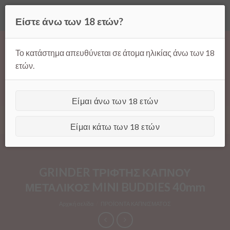
Όλες οι τιμές ισχύουν μόνο για παραγγελίες μέσω της σελίδας
Είστε άνω των 18 ετών?
μας.
Απόρριψη
Products
Skip
search
to
Το κατάστημα απευθύνεται σε άτομα ηλικίας άνω των 18
content
ετών.
Είμαι άνω των 18 ετών
[GTranslate]
Είμαι κάτω των 18 ετών
GRINDER ΤΡΙΦΤΗΣ ΚΑΠΝΟΥ
ΜΕΤΑΛΙΚΟΣ MINI BUDDIES 40mm
Αρχική σελίδα
/
ΠΡΟΪΟΝΤΑ ΚΑΠΝΙΣΜΑΤΟΣ