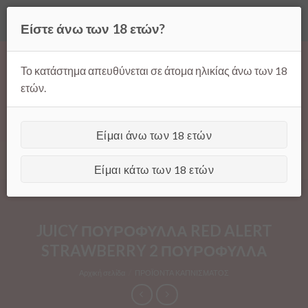
Όλες οι τιμές ισχύουν μόνο για παραγγελίες μέσω της σελίδας
Είστε άνω των 18 ετών?
μας.
Απόρριψη
Products
Skip
search
to
Το κατάστημα απευθύνεται σε άτομα ηλικίας άνω των 18
content
ετών.
Είμαι άνω των 18 ετών
[GTranslate]
Είμαι κάτω των 18 ετών
JUICY ΠΟΥΡΟΦΥΛΛΑ RED ALERT
STRAWBERRY 2 ΠΟΥΡΟΦΥΛΛΑ
Αρχική σελίδα
/
ΠΡΟΪΟΝΤΑ ΚΑΠΝΙΣΜΑΤΟΣ