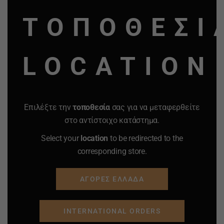
ΚΑΛΑΘΙ
ΚΑΛΑΘΙ
MO
ΤΟΠΟΘΕΣΙ
Προσφορά
Προσφορά
Προσφορά
Προσφορά
LOCATION
Επιλέξτε την
τοποθεσία
σας για να μεταφερθείτε
στο αντίστοιχο κατάστημα.
Select your
location
to be redirected to the
corresponding store.
ΑΓΟΡΕΣ ΕΛΛΑΔΑ
INTERNATIONAL ORDERS