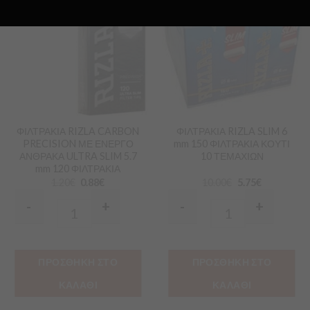
Προσθήκη
Προσθήκη
στα
στα
Αγαπημένα
Αγαπημένα
ΦΙΛΤΡΑΚΙΑ RIZLA CARBON
ΦΙΛΤΡΑΚΙΑ RIZLA SLIM 6
PRECISION ΜΕ ΕΝΕΡΓΟ
mm 150 ΦΙΛΤΡΑΚΙΑ ΚΟΥΤΙ
ΑΝΘΡΑΚΑ ULTRA SLIM 5.7
10 ΤΕΜΑΧΙΩΝ
mm 120 ΦΙΛΤΡΑΚΙΑ
1.20
€
0.88
€
10.00
€
5.75
€
-
+
-
+
Quantity
Quantity
ΠΡΟΣΘΗΚΗ ΣΤΟ
ΠΡΟΣΘΗΚΗ ΣΤΟ
ΚΑΛΑΘΙ
ΚΑΛΑΘΙ