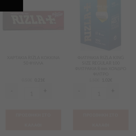
Προσθήκη
Προσθήκη
στα
στα
Αγαπημένα
Αγαπημένα
ΧΑΡΤΑΚΙΑ RIZLA ΚΟΚΚΙΝΑ
ΦΙΛΤΡΑΚΙΑ RIZLA KING
50 ΦΥΛΛΑ
SIZE REGULAR 100
ΦΙΛΤΡΑΚΙΑ 8 mm ΧΟΝΔΡΟ
ΦΙΛΤΡΟ
0.50
€
0.21
€
1.50
€
1.02
€
-
+
-
+
Quantity
Quantity
ΠΡΟΣΘΗΚΗ ΣΤΟ
ΠΡΟΣΘΗΚΗ ΣΤΟ
ΚΑΛΑΘΙ
ΚΑΛΑΘΙ