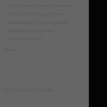
Δυό εσωτερικές θήκες με φερμουάρ
Μέσα extra θέση για χαρτάκια
Μια εξωτερική θήκη με φερμουάρ
Διαστάσεις 16,5cm X 9cm
Κλείνει με κουμπιά.
ΣΧΕΤΙΚΑ ΠΡΟΪΟΝΤΑ