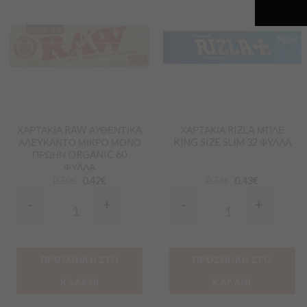
Προσθήκη
Προσθήκη
στα
στα
Αγαπημένα
Αγαπημένα
ΧΑΡΤΑΚΙΑ RAW ΑΥΘΕΝΤΙΚΑ
ΧΑΡΤΑΚΙΑ RIZLA ΜΠΛΕ
ΑΛΕΥΚΑΝΤΟ ΜΙΚΡΟ ΜΟΝΟ
KING SIZE SLIM 32 ΦΥΛΛΑ
ΠΡΩΗΝ ORGANIC 60
ΦΥΛΛΑ
0.50
€
0.42
€
0.76
€
0.43
€
-
+
-
+
Quantity
Quantity
ΠΡΟΣΘΗΚΗ ΣΤΟ
ΠΡΟΣΘΗΚΗ ΣΤΟ
ΚΑΛΑΘΙ
ΚΑΛΑΘΙ