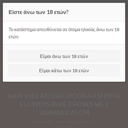
Όλες οι τιμές ισχύουν μόνο για παραγγελίες μέσω της σελίδας
Είστε άνω των 18 ετών?
μας.
Απόρριψη
Products
Skip
search
to
Το κατάστημα απευθύνεται σε άτομα ηλικίας άνω των 18
content
ετών.
Είμαι άνω των 18 ετών
[GTranslate]
Είμαι κάτω των 18 ετών
ΝΑΡΓΙΛΕΣ ATOMIC HOOKAH SHISHA
FLOWERS BLUE 2 HOSES ΜΕ 2
ΣΩΛΗΝΕΣ 45 CM
Αρχική σελίδα
/
ΠΡΟΪΟΝΤΑ ΚΑΠΝΙΣΜΑΤΟΣ