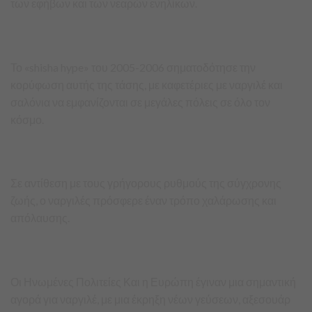
των εφήβων και των νεαρών ενηλίκων.
Το «shisha hype» του 2005-2006 σηματοδότησε την
κορύφωση αυτής της τάσης, με καφετέριες με ναργιλέ και
σαλόνια να εμφανίζονται σε μεγάλες πόλεις σε όλο τον
κόσμο.
Σε αντίθεση με τους γρήγορους ρυθμούς της σύγχρονης
ζωής, ο ναργιλές πρόσφερε έναν τρόπο χαλάρωσης και
απόλαυσης.
Οι Ηνωμένες Πολιτείες Και η Ευρώπη έγιναν μια σημαντική
αγορά για ναργιλέ, με μια έκρηξη νέων γεύσεων, αξεσουάρ