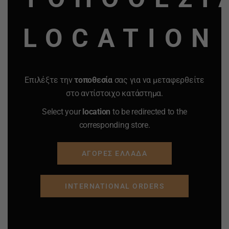
ΣΙΤΑ ΓΙΑ ΚΑΡΒΟΥΝΟ ΝΑΡΓΛΙΛΕ
LOCATION
ΣΩΛΗΝΕΣ 2
Επιλέξτε την
τοποθεσία
σας για να μεταφερθείτε
στο αντίστοιχο κατάστημα.
ΣΤΟΜΙΑ ΓΙΑ ΣΩΛΗΝΕΣ 2
Select your
location
to be redirected to the
corresponding store.
ΜΑΡΚΑ ATOMIC
ΑΓΟΡΕΣ ΕΛΛΑΔΑ
INTERNATIONAL ORDERS