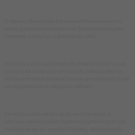
Ο ναργιλές θεωρούνταν ένα παλιομοδίτικο λείψανο, που
συχνά χρησιμοποιούνταν μόνο ως διακοσμητικό κομμάτι
στα σπίτια. Αλλά μέχρι τη δεκαετία του 1990,
ο ναργιλές γνώρισε μια αναβίωση, αναδεικνύοντας ως ένα
μοντέρνο και αντικείμενο τρόπου ζωής, ειδικά μεταξύ των
νεότερων ενηλίκων που αναζητούσαν μια εναλλακτική λύση
στη σύγχρονη ζωή με γρήγορους ρυθμούς.
Στα τέλη του 20ου και στις αρχές του 21ου αιώνα, το
κάπνισμα ναργιλέ κέρδισε σημαντική δημοτικότητα σε όλη
την Ευρώπη και τις Ηνωμένες Πολιτείες, ιδιαίτερα μεταξύ