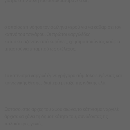
γιατρό στην αυλή του αυτοκράτορα Akbar,
ο οποίος επινόησε τον σωλήνα νερού για να καθαρίσει τον
καπνό του τσιγάρου. Οι πρώτοι ναργιλέδες
κατασκευάζονταν από καρύδες, χρησιμοποιώντας κούφια
μπαστούνια μπαμπού ως στέλεχος.
Το κάπνισμα ναργιλέ έγινε γρήγορα σύμβολο ευγένειας και
κοινωνικής θέσης, ιδιαίτερα μεταξύ της ινδικής ελίτ.
Ωστόσο, στις αρχές του 20ου αιώνα, το κάπνισμα ναργιλέ
άρχισε να χάνει τη δημοτικότητά του, συνδέοντας τις
παλαιότερες γενιές.