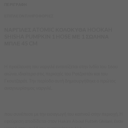
ΠΕΡΙΓΡΑΦΗ
ΕΠΙΠΛΕΟΝ ΠΛΗΡΟΦΟΡΙΕΣ
ΝΑΡΓΙΛΕΣ ATOMIC ΚΟΛΟΚΥΘΑ HOOKAH
SHISHA PUMPKIN 1 HOSE ΜΕ 1 ΣΩΛΗΝΑ
ΜΠΛΕ 45 CM
Η προέλευση του ναργιλέ εντοπίζεται στην Ινδία του 16ου
αιώνα, ιδιαίτερα στις περιοχές του Ρατζαστάν και του
Γκουτζαράτ. Την περίοδο αυτή δημιουργήθηκε ο πρώτος
αναγνωρίσιμος ναργιλέ,
που συνέπεσε με την εισαγωγή του καπνού στην περιοχή. Η
εφεύρεση αποδίδεται στον Hakim Aboul Futteh Ghilani, έναν