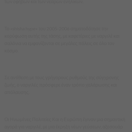
των εφήβων και των νεαρών ενηλίκων.
Το «shisha hype» του 2005-2006 σηματοδότησε την
κορύφωση αυτής της τάσης, με καφετέριες με ναργιλέ και
σαλόνια να εμφανίζονται σε μεγάλες πόλεις σε όλο τον
κόσμο.
Σε αντίθεση με τους γρήγορους ρυθμούς της σύγχρονης
ζωής, ο ναργιλές πρόσφερε έναν τρόπο χαλάρωσης και
απόλαυσης.
Οι Ηνωμένες Πολιτείες Και η Ευρώπη έγιναν μια σημαντική
αγορά για ναργιλέ, με μια έκρηξη νέων γεύσεων, αξεσουάρ