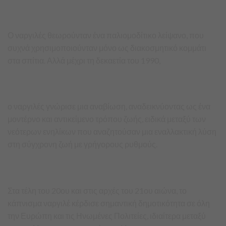
Ο ναργιλές θεωρούνταν ένα παλιομοδίτικο λείψανο, που
συχνά χρησιμοποιούνταν μόνο ως διακοσμητικό κομμάτι
στα σπίτια. Αλλά μέχρι τη δεκαετία του 1990,
ο ναργιλές γνώρισε μια αναβίωση, αναδεικνύοντας ως ένα
μοντέρνο και αντικείμενο τρόπου ζωής, ειδικά μεταξύ των
νεότερων ενηλίκων που αναζητούσαν μια εναλλακτική λύση
στη σύγχρονη ζωή με γρήγορους ρυθμούς.
Στα τέλη του 20ου και στις αρχές του 21ου αιώνα, το
κάπνισμα ναργιλέ κέρδισε σημαντική δημοτικότητα σε όλη
την Ευρώπη και τις Ηνωμένες Πολιτείες, ιδιαίτερα μεταξύ