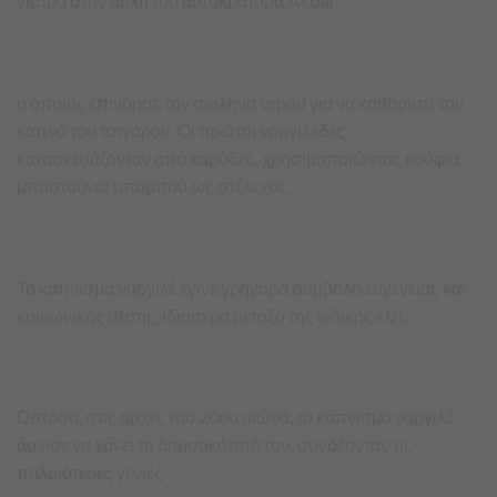
γιατρό στην αυλή του αυτοκράτορα Akbar,
ο οποίος επινόησε τον σωλήνα νερού για να καθαρίσει τον
καπνό του τσιγάρου. Οι πρώτοι ναργιλέδες
κατασκευάζονταν από καρύδες, χρησιμοποιώντας κούφια
μπαστούνια μπαμπού ως στέλεχος.
Το κάπνισμα ναργιλέ έγινε γρήγορα σύμβολο ευγένειας και
κοινωνικής θέσης, ιδιαίτερα μεταξύ της ινδικής ελίτ.
Ωστόσο, στις αρχές του 20ου αιώνα, το κάπνισμα ναργιλέ
άρχισε να χάνει τη δημοτικότητά του, συνδέοντας τις
παλαιότερες γενιές.