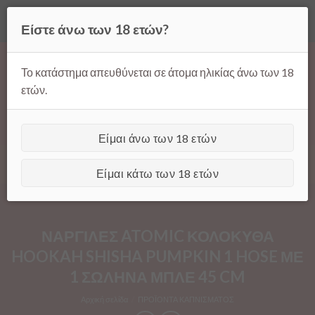
Όλες οι τιμές ισχύουν μόνο για παραγγελίες μέσω της σελίδας
Είστε άνω των 18 ετών?
μας.
Απόρριψη
Products
Skip
search
to
Το κατάστημα απευθύνεται σε άτομα ηλικίας άνω των 18
content
ετών.
Είμαι άνω των 18 ετών
[GTranslate]
Είμαι κάτω των 18 ετών
ΝΑΡΓΙΛΕΣ ATOMIC ΚΟΛΟΚΥΘΑ
HOOKAH SHISHA PUMPKIN 1 HOSE ΜΕ
1 ΣΩΛΗΝΑ ΜΠΛΕ 45 CM
Αρχική σελίδα
/
ΠΡΟΪΟΝΤΑ ΚΑΠΝΙΣΜΑΤΟΣ