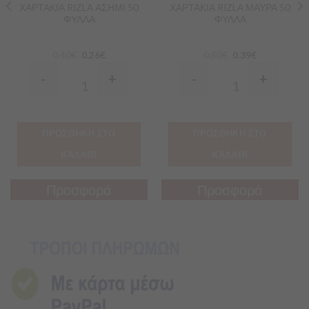
ΧΑΡΤΑΚΙΑ RIZLA ΑΣΗΜΙ 50
ΧΑΡΤΑΚΙΑ RIZLA ΜΑΥΡΑ 50
ΦΥΛΛΑ
ΦΥΛΛΑ
0.40
€
0.26
€
0.50
€
0.39
€
-
+
-
+
Quantity
Quantity
ΠΡΟΣΘΗΚΗ ΣΤΟ
ΠΡΟΣΘΗΚΗ ΣΤΟ
ΚΑΛΑΘΙ
ΚΑΛΑΘΙ
Προσφορά
Προσφορά
Προσφορά
Προσφορά