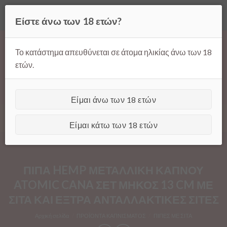
Όλες οι τιμές ισχύουν μόνο για παραγγελίες μέσω της σελίδας
Είστε άνω των 18 ετών?
μας.
Απόρριψη
Products
Skip
search
to
Το κατάστημα απευθύνεται σε άτομα ηλικίας άνω των 18
content
ετών.
Είμαι άνω των 18 ετών
[GTranslate]
Είμαι κάτω των 18 ετών
ΠΙΠΑ HEMP ΜΕΤΑΛΛΙΚΗ ΚΑΠΝΟΥ
ATOMIC CANA ΣΕΤ ΜΗΚΟΣ 13 CM ΜΕ
ΣΙΤΑ ΚΑΙ ΕΞΤΡΑ ΑΝΤΑΛΛΑΚΤΙΚΕΣ ΣΙΤΕΣ
Αρχική σελίδα
/
ΠΡΟΪΟΝΤΑ ΚΑΠΝΙΣΜΑΤΟΣ
/
ΠΙΠΕΣ ΜΕ ΣΙΤΑ