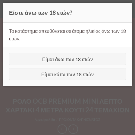
Όλες οι τιμές ισχύουν μόνο για παραγγελίες μέσω της σελίδας
Είστε άνω των 18 ετών?
μας.
Απόρριψη
Products
Skip
search
to
Το κατάστημα απευθύνεται σε άτομα ηλικίας άνω των 18
content
ετών.
Είμαι άνω των 18 ετών
[GTranslate]
Είμαι κάτω των 18 ετών
ΡΟΛΟ OCB PREMIUM MINI ΛΕΠΤΟ
ΧΑΡΤΑΚΙ 4 ΜΕΤΡΑ ΚΟΥΤΙ 24 ΤΕΜΑΧΙΩΝ
Αρχική σελίδα
/
ΠΡΟΪΟΝΤΑ ΚΑΠΝΙΣΜΑΤΟΣ