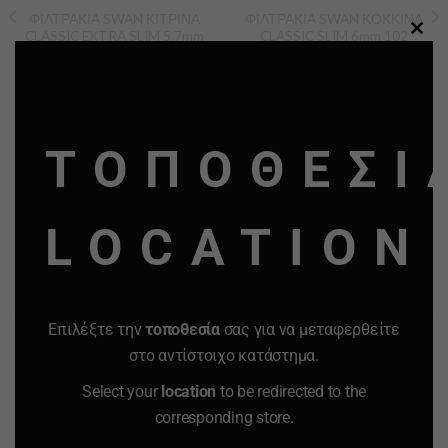
ΦΙΛΤΡΑΚΙΑ SWAN ΚΙΤΡΙΝΑ
ΦΙΛΤΡΑΚΙΑ SWAN ΚΟΚΚΙΝΑ
CLASSIC EXTRA SLIM 5.7mm
CLASSIC SLIM 6mm 102
CLO
120 ΦΙΛΤΡΑΚΙΑ ΚΟΥΤΙ 20
ΦΙΛΤΡΑΚΙΑ
ΤΕΜΑΧΙΩΝ
THI
20.00
€
11.00
€
1.00
€
0.63
€
-
+
-
+
MO
Quantity
Quantity
ΤΟΠΟΘΕΣΙ
ΠΡΟΣΘΗΚΗ ΣΤΟ
ΠΡΟΣΘΗΚΗ ΣΤΟ
LOCATION
ΚΑΛΑΘΙ
ΚΑΛΑΘΙ
Προσφορά
Προσφορά
Προσφορά
Προσφορά
Επιλέξτε την
τοποθεσία
σας για να μεταφερθείτε
στο αντίστοιχο κατάστημα.
Select your
location
to be redirected to the
corresponding store.