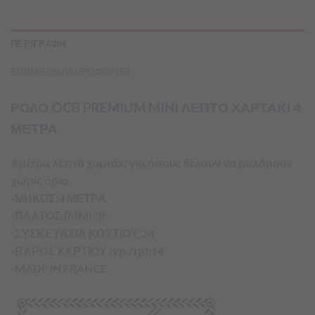
ΠΕΡΙΓΡΑΦΗ
ΕΠΙΠΛΕΟΝ ΠΛΗΡΟΦΟΡΙΕΣ
ΡΟΛΟ OCB PREMIUM MINI ΛΕΠΤΟ ΧΑΡΤΑΚΙ 4
ΜΕΤΡΑ
4 μέτρα λεπτό χαρτάκι για όσους θέλουν να ρολάρουν
χωρίς όρια.
-ΜΗΚΟΣ:4 ΜΕΤΡΑ
-ΠΛΑΤΟΣ:(MM):36
-ΣΥΣΚΕΥΑΣΙΑ ΚΟΥΤΙΟΥ:24
-ΒΑΡΟΣ ΧΑΡΤΙΟΥ (γρ./τμ):14
-MADE IN FRANCE.