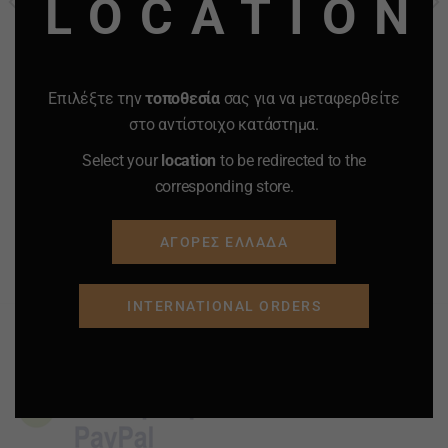
LOCATION
ΧΑΡΤΑΚΙΑ RIZLA ΜΠΛΕ
ΦΙΛΤΡΑΚΙΑ RIZLA KING
KING SIZE SLIM 32 ΦΥΛΛΑ
SIZE REGULAR 100
ΦΙΛΤΡΑΚΙΑ 8 mm ΧΟΝΔΡΟ
ΦΙΛΤΡΟ
0.76
€
0.43
€
1.50
€
1.02
€
Επιλέξτε την
τοποθεσία
σας για να μεταφερθείτε
-
+
-
+
στο αντίστοιχο κατάστημα.
Quantity
Quantity
Select your
location
to be redirected to the
corresponding store.
ΠΡΟΣΘΗΚΗ ΣΤΟ
ΠΡΟΣΘΗΚΗ ΣΤΟ
ΚΑΛΑΘΙ
ΚΑΛΑΘΙ
ΑΓΟΡΕΣ ΕΛΛΑΔΑ
Προσφορά
Προσφορά
Προσφορά
Προσφορά
INTERNATIONAL ORDERS