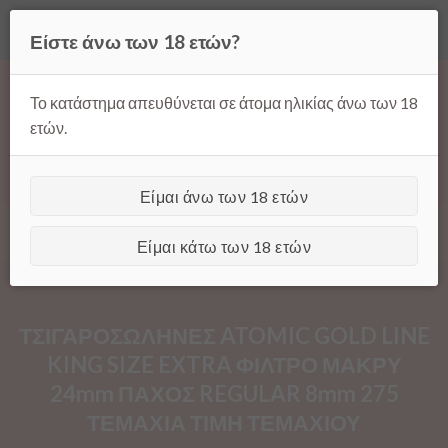
Όλες οι τιμές ισχύουν μόνο για παραγγελίες μέσω της σελίδας
Είστε άνω των 18 ετών?
μας.
Απόρριψη
Products
Skip
search
to
Το κατάστημα απευθύνεται σε άτομα ηλικίας άνω των 18
content
ετών.
Είμαι άνω των 18 ετών
[GTranslate]
Είμαι κάτω των 18 ετών
ΤΣΙΓΑΡΟΣΩΛΗΝΕΣ ATOMIC GOLD LINE
KING SIZE EXTRA ΦΙΛΤΡΟ ΜΑΚΡΥ
24mm ΠΑΧΟΣ REGULAR 8mm 275
ΤΕΜΑΧΙΑ ΤΙΜΗ ΤΕΜΑΧΙΟΥ