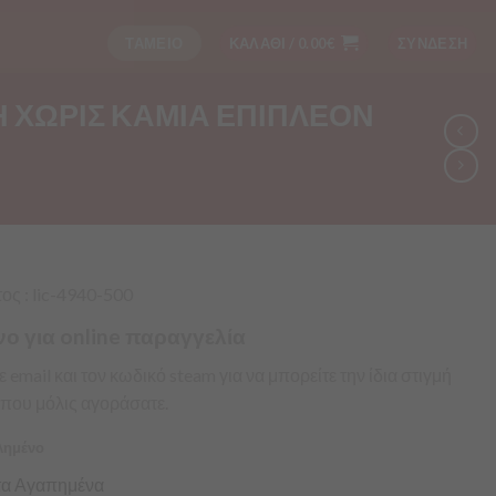
ΤΑΜΕΙΟ
ΚΑΛΑΘΙ /
0.00
€
ΣΥΝΔΕΣΗ
Η ΧΩΡΙΣ ΚΑΜΙΑ ΕΠΙΠΛΕΟΝ
ς : lic-4940-500
νο για online παραγγελία
με
email
και τον κωδικό
steam
για να μπορείτε την ίδια στιγμή
που μόλις
αγοράσατε
.
λημένο
α Αγαπημένα