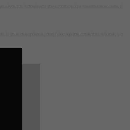
μειώνονται. Αποφύγετε τον εντοπισμό με stealth takedowns ή
τευτείτε τους συντρόφους σας ή όχι, χρησιμοποιήστε πόρους για