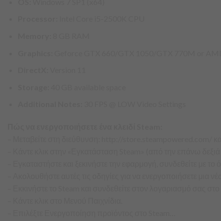
OS:
Windows 7 SP1 (x64)
Processor:
Intel Core i5-2500K CPU
Memory:
8 GB RAM
Graphics:
Geforce GTX 660/GTX 1050/GTX 770M or AMD 
DirectX:
Version 11
Storage:
40 GB available space
Additional Notes:
30 FPS @ LOW Video Settings
Πώς να ενεργοποιήσετε ένα κλειδί Steam:
– Μεταβείτε στη διεύθυνση: http://store.steampowered.com/
– Κάντε κλικ στην «Εγκατάσταση Steam» (από την επάνω δεξιά
– Εγκαταστήστε και ξεκινήστε την εφαρμογή, συνδεθείτε με το
– Ακολουθήστε αυτές τις οδηγίες για να ενεργοποιήσετε μια νέ
– Εκκινήστε το Steam και συνδεθείτε στον λογαριασμό σας στο
– Κάντε κλικ στο Μενού Παιχνίδια.
– Επιλέξτε Ενεργοποίηση προϊόντος στο Steam…