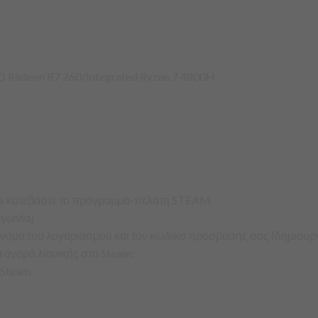
Radeon R7 260/Integrated Ryzen 7 4800H
 και κατεβάστε το πρόγραμμα-πελάτη STEAM
 γωνία)
 όνομα του λογαριασμού και τον κωδικό πρόσβασής σας (δημιουργή
α αγορά λιανικής στο Steam:
 Steam.