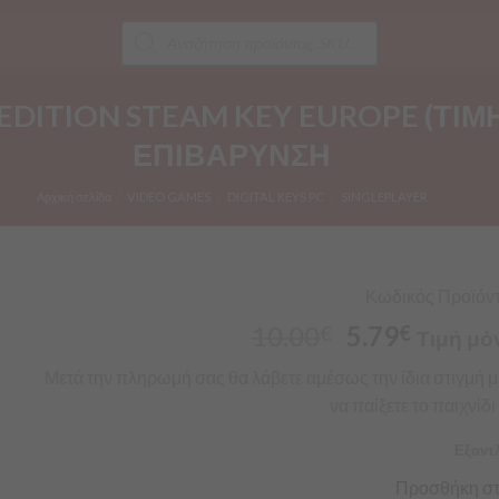
Products
search
DITION STEAM KEY EUROPE (ΤΙΜ
ΕΠΙΒΑΡΥΝΣΗ
Αρχική σελίδα
/
VIDEO GAMES
/
DIGITAL KEYS PC
/
SINGLEPLAYER
Κωδικός Προϊόντο
10.00
5.79
€
€
Τιμή μό
Μετά
την πληρωμή σας θα λάβετε αμέσως την ίδια στιγμή 
να
παίξετε
το
παιχνίδι
Εξαντ
Προσθήκη στ