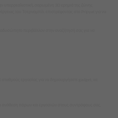
την υπερρεαλιστική, σαρωμένη 3D ερημιά της ζώνης
ργειας του Τσερνομπίλ. επιστρέφοντας στο Pripyat για να
αι αδυσώπητο περιβάλλον στην αναζήτησή σας για να
 σταθμούς εργασίας για να δημιουργήσετε gadget, να
ό και ανάθεση πόρων και εργασιών στους συντρόφους σας.