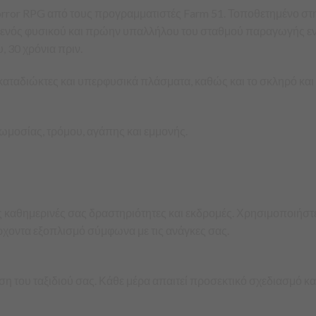
 Horror RPG από τους προγραμματιστές Farm 51. Τοποθετημένο σ
, ενός φυσικού και πρώην υπαλλήλου του σταθμού παραγωγής ενέ
 30 χρόνια πριν.
ς καταδιώκτες και υπερφυσικά πλάσματα, καθώς και το σκληρό κ
νωμοσίας, τρόμου, αγάπης και εμμονής.
 καθημερινές σας δραστηριότητες και εκδρομές. Χρησιμοποιήστε
ρχοντα εξοπλισμό σύμφωνα με τις ανάγκες σας.
πίλυση του ταξιδιού σας. Κάθε μέρα απαιτεί προσεκτικό σχεδιασμ