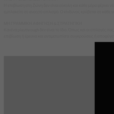
Η επιβίωση στη Ζώνη δεν είναι εύκολη και κάθε μέρα φέρνει ν
εμπλακείτε σε ανοιχτό οπλισμό. Ο κίνδυνος κρύβεται σε κάθε γ
ΜΗ ΓΡΑΜΜΙΚΗ ΑΦΗΓΗΣΗ & ΣΤΡΑΤΗΓΙΚΗ
Κανένα playthrough δεν είναι το ίδιο. Όπως και οι επιλογές σα
επιβίωση ή έρευνα και αντιμετωπίστε συγκρούσεις ή αποφύγετε