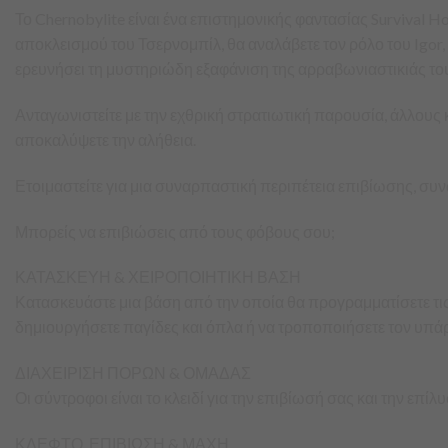
Το Chernobylite είναι ένα επιστημονικής φαντασίας Survival
αποκλεισμού του Τσερνομπίλ, θα αναλάβετε τον ρόλο του Igor
ερευνήσει τη μυστηριώδη εξαφάνιση της αρραβωνιαστικιάς του,
Ανταγωνιστείτε με την εχθρική στρατιωτική παρουσία, άλλου
αποκαλύψετε την αλήθεια.
Ετοιμαστείτε για μια συναρπαστική περιπέτεια επιβίωσης, συ
Μπορείς να επιβιώσεις από τους φόβους σου;
ΚΑΤΑΣΚΕΥΗ & ΧΕΙΡΟΠΟΙΗΤΙΚΗ ΒΑΣΗ
Κατασκευάστε μια βάση από την οποία θα προγραμματίσετε τις
δημιουργήσετε παγίδες και όπλα ή να τροποποιήσετε τον υπά
ΔΙΑΧΕΙΡΙΣΗ ΠΟΡΩΝ & ΟΜΑΔΑΣ
Οι σύντροφοι είναι το κλειδί για την επιβίωσή σας και την ε
ΚΛΕΦΤΟ, ΕΠΙΒΙΩΣΗ & ΜΑΧΗ