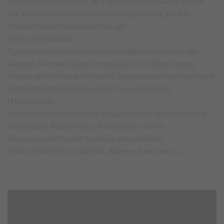
από το Ark Mechanicus, το The Caestus Metalican, και θα
σας στείλουν σε εναλλακτικούς τερματισμούς για ένα
πραγματικά μοναδικό playthrough.
Ζήστε τη Νόσφαιρα
Χρησιμοποιήστε την εξελιγμένη ανθρώπινη γνώση του
Adeptus Mechanicus για να σαρώσετε ανεξερεύνητους
τάφους για πολύτιμα δεδομένα, προκειμένου να αποκτήσετε
ένα τακτικό πλεονέκτημα έναντι του εχθρού σας.
Η βιβλιοθήκη
Μια συναρπαστική ιστορία γραμμένη από τον συγγραφέα
της Μαύρης Βιβλιοθήκης, Ben Counter, ειδικά
δημιουργημένη για να ταιριάζει στη μοναδική
προσωπικότητα της φατρίας Adeptus Mechanicus.