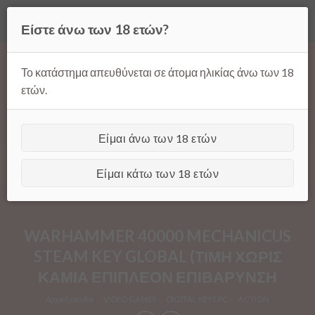
Όλες οι τιμές ισχύουν μόνο για παραγγελίες μέσω της σελίδας
Είστε άνω των 18 ετών?
μας.
Απόρριψη
Products
Skip
search
to
Το κατάστημα απευθύνεται σε άτομα ηλικίας άνω των 18
content
ετών.
Είμαι άνω των 18 ετών
[GTranslate]
Είμαι κάτω των 18 ετών
WARHAMMER 40000 MECHANICUS
STEAM KEY GLOBAL (ΤΙΜΗ ΧΩΡΙΣ
ΚΑΜΙΑ ΕΠΙΠΛΕΟΝ ΕΠΙΒΑΡΥΝΣΗ
Αρχική σελίδα
/
VIDEO GAMES
/
DIGITAL KEYS PC
/
ACTION