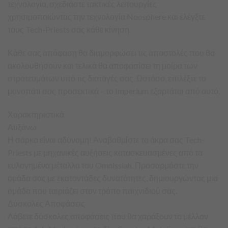
τεχνολογία, σχεδιάστε τακτικές λειτουργίες
χρησιμοποιώντας την τεχνολογία Noosphere και ελέγξτε
τους Tech-Priests σας κάθε κίνηση.
Κάθε σας απόφαση θα διαμορφώσει τις αποστολές που θα
ακολουθήσουν και τελικά θα αποφασίσει τη μοίρα των
στρατευμάτων υπό τις διαταγές σας. Ωστόσο, επιλέξτε το
μονοπάτι σας προσεκτικά – το Imperium εξαρτάται από αυτό.
Χαρακτηριστικά
Αυξάνω
Η σάρκα είναι αδύναμη! Αναβαθμίστε τα άκρα σας Tech-
Priests με μηχανικές αυξήσεις κατασκευασμένες από τα
ευλογημένα μέταλλα του Omnissiah. Προσαρμόστε την
ομάδα σας με εκατοντάδες δυνατότητες, δημιουργώντας μια
ομάδα που ταιριάζει στον τρόπο παιχνιδιού σας.
Δύσκολες Αποφάσεις
Λάβετε δύσκολες αποφάσεις που θα χαράξουν το μέλλον