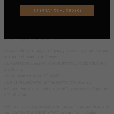
• Κάντε κλικ στην «Εγκατάσταση Steam» (από την επάνω
INTERNATIONAL ORDERS
δεξιά γωνία)
• Εγκαταστήστε και ξεκινήστε την εφαρμογή, συνδεθείτε με
το όνομα του λογαριασμού και τον κωδικό πρόσβασής σας
(δημιουργήστε έναν αν δεν έχετε).
• Ακολουθήστε αυτές τις οδηγίες για να ενεργοποιήσετε μια
νέα αγορά λιανικής στο Steam:
o Εκκινήστε το Steam και συνδεθείτε στον λογαριασμό σας
στο Steam.
o Κάντε κλικ στο Μενού Παιχνίδια.
o Επιλέξτε Ενεργοποίηση προϊόντος στο Steam…
o Ακολουθήστε τις οδηγίες στην οθόνη για να ολοκληρώσετε
τη διαδικασία.
• Μετά την επιτυχή επαλήθευση του κωδικού, μεταβείτε στην
καρτέλα “ΤΑ ΠΑΙΧΝΙΔΙΑ ΜΟΥ” και ξεκινήστε τη λήψη.