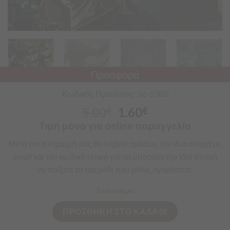
Προσφορά
Κωδικός Προϊόντος : lic-5380
5.00
1.60
€
€
Τιμή μόνο για online παραγγελία
Μετά
την πληρωμή σας θα λάβετε αμέσως την ίδια στιγμή με
email
και τον κωδικό
steam
για να μπορείτε την ίδια στιγμή
να
παίξετε
το
παιχνίδι
που μόλις
αγοράσατε
.
Σε απόθεμα
ΠΡΟΣΘΗΚΗ ΣΤΟ ΚΑΛΑΘΙ