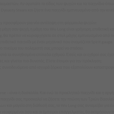
αστών. Αν αγαπάτε το είδος των ψυχών και τα παιχνίδια όπως τ
 Dynasty Steam και ζήστε ένα παιχνίδι εμπνευσμένο από την κινεζ
asty προσφέρουν μια νέα αντίληψη στη φόρμουλα ψυχών:
μάχη σαν ψυχή, η μάχη του Wo Long είναι γρήγορη, επιθετική κα
ng, θα πρέπει να κυριαρχήσετε σε στυλ μάχης εμπνευσμένα από τις
πιθετικό παιχνίδι με έναν μηχανικό που ονομάζεται Spirit gauge. 
 το πνεύμα του πολεμιστή σας μπορεί να σπάσει.
τά τα συνηθισμένα επίπεδα εχθρού. Εσείς και οι εχθροί σας έχετε
 και γίνεται πιο δυνατός. Είστε έτοιμοι για την πρόκληση;
 συνοδευόμενο από ισχυρά ξόρκια που εξαπολύουν καταστροφικές
rne – είναι η δυσκολία. Και ενώ το προκλητικό παιχνίδι και η αργή
ο παιχνίδι σας προσκαλεί να ζήσετε την πτώση των Τριών Βασιλε
ν και μαγεία στη διάθεσή σας, το Wo Long σας ανταμείβει για ένα
 νεοφερμένοι όσο και οι έμπειροι επαγγελματίες θα εκτιμήσουν τ