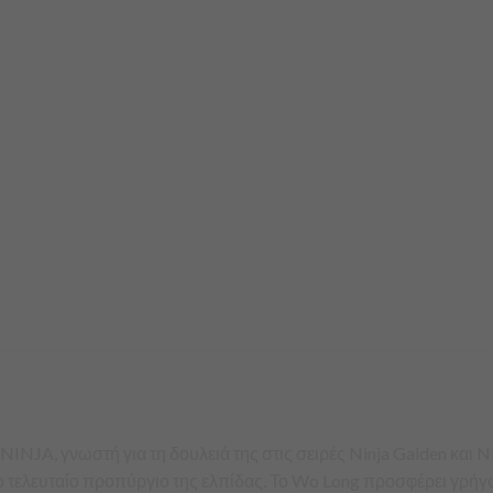
NJA, γνωστή για τη δουλειά της στις σειρές Ninja Gaiden και N
 το τελευταίο προπύργιο της ελπίδας. Το Wo Long προσφέρει γρή