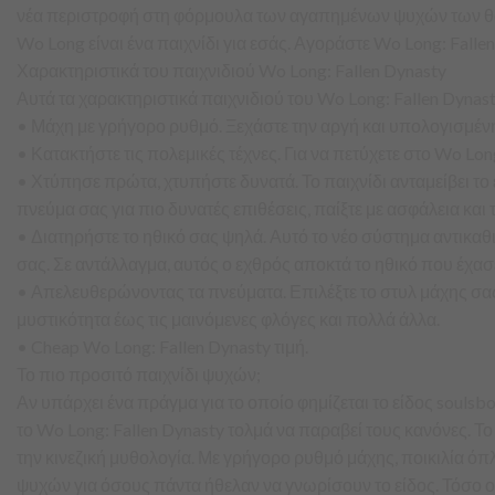
νέα περιστροφή στη φόρμουλα των αγαπημένων ψυχών των θαυμ
Wo Long είναι ένα παιχνίδι για εσάς. Αγοράστε Wo Long: Fallen
Χαρακτηριστικά του παιχνιδιού Wo Long: Fallen Dynasty
Αυτά τα χαρακτηριστικά παιχνιδιού του Wo Long: Fallen Dyn
• Μάχη με γρήγορο ρυθμό. Ξεχάστε την αργή και υπολογισμένη 
• Κατακτήστε τις πολεμικές τέχνες. Για να πετύχετε στο Wo Lo
• Χτύπησε πρώτα, χτυπήστε δυνατά. Το παιχνίδι ανταμείβει το ε
πνεύμα σας για πιο δυνατές επιθέσεις, παίξτε με ασφάλεια και
• Διατηρήστε το ηθικό σας ψηλά. Αυτό το νέο σύστημα αντικαθισ
σας. Σε αντάλλαγμα, αυτός ο εχθρός αποκτά το ηθικό που έχασες
• Απελευθερώνοντας τα πνεύματα. Επιλέξτε το στυλ μάχης σας
μυστικότητα έως τις μαινόμενες φλόγες και πολλά άλλα.
• Cheap Wo Long: Fallen Dynasty τιμή.
Το πιο προσιτό παιχνίδι ψυχών;
Αν υπάρχει ένα πράγμα για το οποίο φημίζεται το είδος soulsbo
το Wo Long: Fallen Dynasty τολμά να παραβεί τους κανόνες. Τ
την κινεζική μυθολογία. Με γρήγορο ρυθμό μάχης, ποικιλία όπλω
ψυχών για όσους πάντα ήθελαν να γνωρίσουν το είδος. Τόσο οι