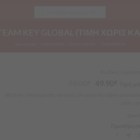
Products
search
TEAM KEY GLOBAL (ΤΙΜΗ ΧΩΡΙΣ Κ
Αρχική σελίδα
/
VIDEO GAMES
/
DIGITAL KEYS PC
/
THIRD PERSON
Κωδικός Προϊόντος
70.00
49.90
€
€
Τιμή μό
Μετά την πληρωμή σας και εντός 24 ωρών θα λάβετε με email και
μόλις αγ
Εξαντ
Προσθήκη στ