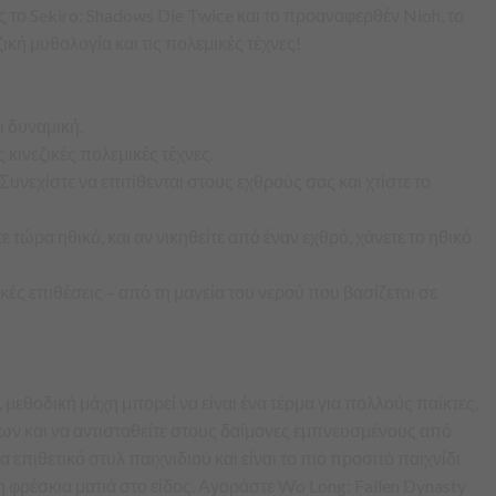
ο Sekiro: Shadows Die Twice και το προαναφερθέν Nioh, το
ική μυθολογία και τις πολεμικές τέχνες!
ι δυναμική.
 κινεζικές πολεμικές τέχνες.
Συνεχίστε να επιτίθενται στους εχθρούς σας και χτίστε το
 τώρα ηθικό, και αν νικηθείτε από έναν εχθρό, χάνετε το ηθικό
 επιθέσεις – από τη μαγεία του νερού που βασίζεται σε
, μεθοδική μάχη μπορεί να είναι ένα τέρμα για πολλούς παίκτες,
ίων και να αντισταθείτε στους δαίμονες εμπνευσμένους από
 επιθετικό στυλ παιχνιδιού και είναι το πιο προσιτό παιχνίδι
η φρέσκια ματιά στο είδος. Αγοράστε Wo Long: Fallen Dynasty