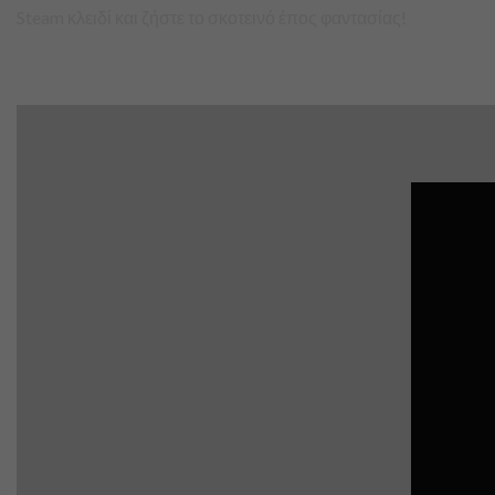
Steam κλειδί και ζήστε το σκοτεινό έπος φαντασίας!